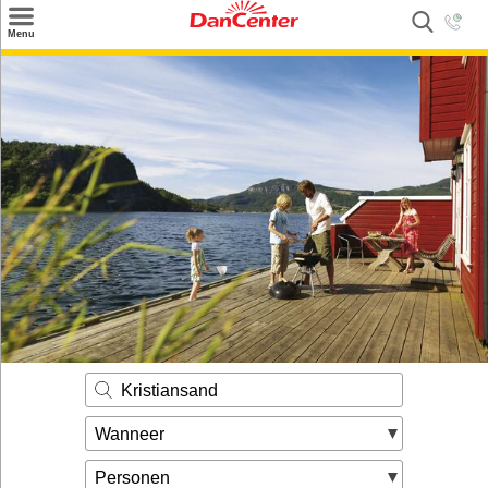
×
Menu
Zoeken
Inspiratie
Informatie over
Service
Kontakt
Kristiansand
Wanneer
Personen