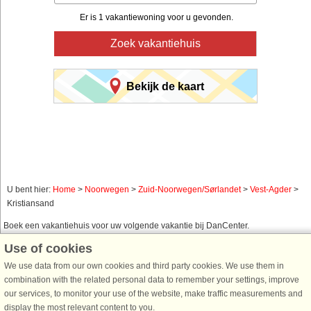
Er is 1 vakantiewoning voor u gevonden.
Zoek vakantiehuis
Bekijk de kaart
U bent hier:
Home
>
Noorwegen
>
Zuid-Noorwegen/Sørlandet
>
Vest-Agder
>
Kristiansand
Boek een vakantiehuis voor uw volgende vakantie bij DanCenter.
Use of cookies
Gebruik ons eenvoudig zoeksysteem hieronder om een vakantiehuis te vinden
in de omgeving waar u naar op zoek bent. U kunt uw zoekopdracht filteren en
We use data from our own cookies and third party cookies. We use them in
kiezen voor bijvoorbeeld zeezicht, zwembad, vaatwasser en internet.
combination with the related personal data to remember your settings, improve
our services, to monitor your use of the website, make traffic measurements and
display the most relevant content to you.