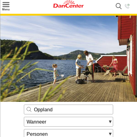
×
Menu
Zoeken
Inspiratie
Informatie over
Service
Kontakt
Oppland
Wanneer
Personen