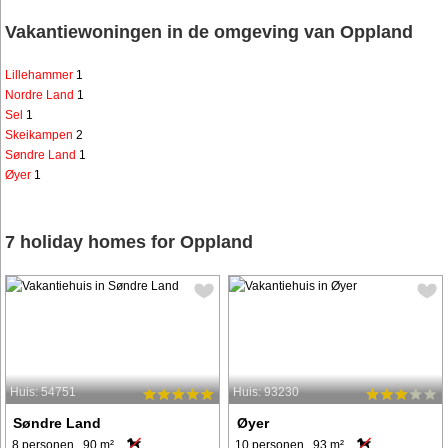
Vakantiewoningen in de omgeving van Oppland
Lillehammer
1
Nordre Land
1
Sel
1
Skeikampen
2
Søndre Land
1
Øyer
1
7 holiday homes for Oppland
Huis: 54751
Huis: 93230
Søndre Land
Øyer
8 personen, 90 m²
10 personen, 93 m²