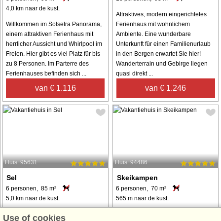
4,0 km naar de kust.
Attraktives, modern eingerichtetes
Willkommen im Solsetra Panorama,
Ferienhaus mit wohnlichem
einem attraktiven Ferienhaus mit
Ambiente. Eine wunderbare
herrlicher Aussicht und Whirlpool im
Unterkunft für einen Familienurlaub
Freien. Hier gibt es viel Platz für bis
in den Bergen erwartet Sie hier!
zu 8 Personen. Im Parterre des
Wanderterrain und Gebirge liegen
Ferienhauses befinden sich ...
quasi direkt ...
van € 1.116
van € 1.246
Huis: 95631
Huis: 94486
Sel
Skeikampen
6 personen, 85 m²
6 personen, 70 m²
5,0 km naar de kust.
565 m naar de kust.
Hell und wohnlich renoviertes
Genießen Sie die Ruhe der Berge,
Use of cookies