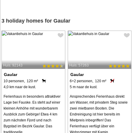
3 holiday homes for Gaular
Huis: 92143
Huis: 57263
Gaular
Gaular
10 personen, 120 m²
6+2 personen, 120 m²
4,0 km naar de kust.
5 m naar de kust.
Ferienhaus in besonders attraktiver
Ansprechendes Ferienhaus direkt
Lage bei Fauske. Es steht auf einer
am Wasser, mit privatem Steg sowie
kleinen Anhöhe mit wunderbarem
zwei mietbaren Booten. Die
Ausblick zum Gebirge! Etwa 4 km
Endreinigung ist hier bereits im
zum nächsten Fjord und nach
Mietpreis inbegriffen! Das
Bygstad im Bezirk Gaular. Das
Ferienhaus verfügt über ein
traditionelle ...
Wohnzimmer mit Kamin, ...