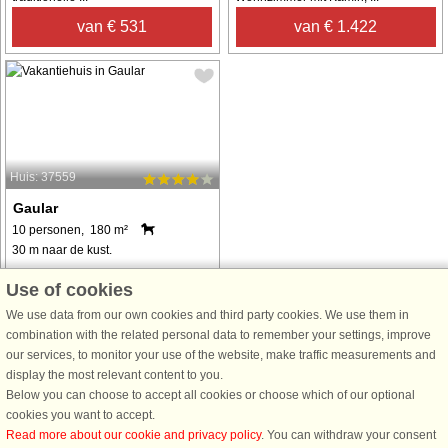
van € 531
van € 1.422
Huis: 37559
Gaular
10 personen, 180 m²
30 m naar de kust.
Ferienhaus auf einer kleinen
Use of cookies
Anhöhe mit herrlichem
We use data from our own cookies and third party cookies. We use them in
Panoramaausblick auf den
combination with the related personal data to remember your settings, improve
fischreichen Fjord Dalsfjorden! Bitte
our services, to monitor your use of the website, make traffic measurements and
beachten: Die Anmietung eines
display the most relevant content to you.
Bootes gilt hier als Voraussetzung.
Below you can choose to accept all cookies or choose which of our optional
Großer Garten mit Obstbäumen ...
cookies you want to accept.
van € 1.203
Read more about our cookie and privacy policy
. You can withdraw your consent