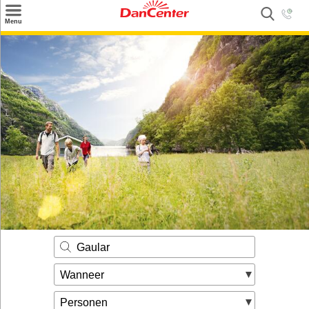
×
Menu
Zoeken
Inspiratie
Informatie over
Service
Kontakt
Gaular
Wanneer
Personen