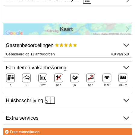
Kaart
Gastenbeoordelingen
Gebaseerd op 11 antwoorden
4.9 van 5.0
Faciliteiten vakantiewoning
6
2
79m²
nee
ja
nee
Incl.
101 m
Huisbeschrijving
Extra services
Free cancellation