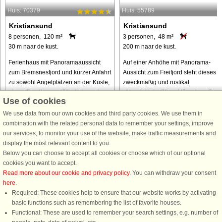
Huis: 70379
Huis: 55789
Kristiansund
Kristiansund
8 personen, 120 m²
3 personen, 48 m²
30 m naar de kust.
200 m naar de kust.
Ferienhaus mit Panoramaaussicht
Auf einer Anhöhe mit Panorama-
zum Bremsnesfjord und kurzer Anfahrt
Aussicht zum Freifjord steht dieses
zu sowohl Angelplätzen an der Küste,
zweckmäßig und rustikal
einem Forellensee (5 km) als auch
eingerichtete, ältere Häuschen. Die
Use of cookies
der Küstenstadt Kristiansund. Das 120
preiswerte Unterkunft liegt in
m² große Ferienhaus hat ...
Bjerkestrand, ca. 23 km südöstlich d
We use data from our own cookies and third party cookies. We use them in
Hafenstadt ...
combination with the related personal data to remember your settings, improve
our services, to monitor your use of the website, make traffic measurements and
van € 1.217
van € 823
display the most relevant content to you.
Below you can choose to accept all cookies or choose which of our optional
cookies you want to accept.
Read more about our cookie and privacy policy
. You can withdraw your consent
here
.
Required: These cookies help to ensure that our website works by activating
basic functions such as remembering the list of favorite houses.
Functional: These are used to remember your search settings, e.g. number of
DanCenter A/S - Kronprinsensgade 3, 2. - 1114 København K - Danmark