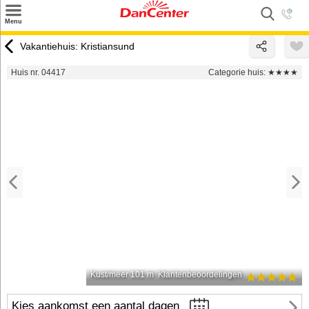
×
Menu
Zoeken
Vakantiehuis: Kristiansund
Inspiratie
Huis nr. 04417
Categorie huis:
★★★★
Informatie over
Service
Kontakt
Kust/meer 101 m
Klantenbeoordelingen
Kies aankomst een aantal dagen