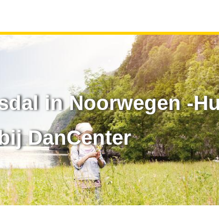
dal in Noorwegen -Hu
bij DanCenter