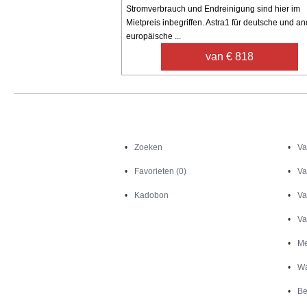
Stromverbrauch und Endreinigung sind hier im
Mietpreis inbegriffen. Astra1 für deutsche und a
europäische ...
van € 818
Zoeken
Zoeken
Va
Favorieten (0)
Va
Kadobon
Va
Va
Me
Wa
Be