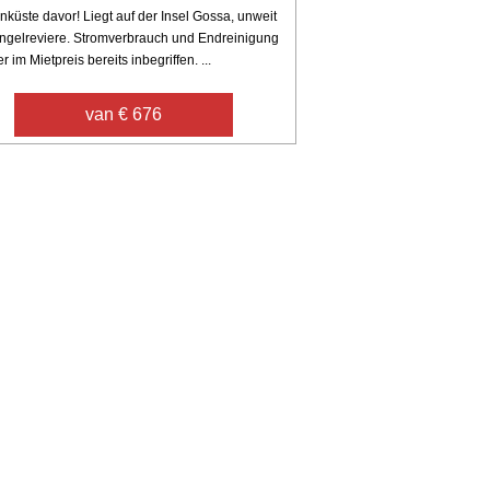
küste davor! Liegt auf der Insel Gossa, unweit
Angelreviere. Stromverbrauch und Endreinigung
er im Mietpreis bereits inbegriffen. ...
van € 676