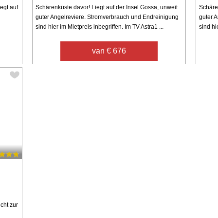
egt auf
Schärenküste davor! Liegt auf der Insel Gossa, unweit
Schären
guter Angelreviere. Stromverbrauch und Endreinigung
guter 
sind hier im Mietpreis inbegriffen. Im TV Astra1 ...
sind hi
van € 676
cht zur