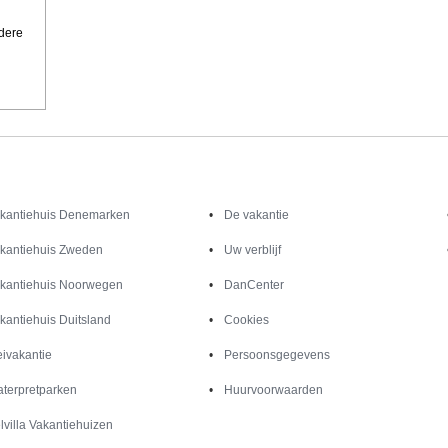
ndere
Inspiratie
Informatie over
kantiehuis Denemarken
De vakantie
kantiehuis Zweden
Uw verblijf
kantiehuis Noorwegen
DanCenter
kantiehuis Duitsland
Cookies
ivakantie
Persoonsgegevens
terpretparken
Huurvoorwaarden
lvilla Vakantiehuizen