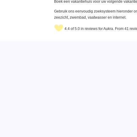
Boek een vakantiehuis voor uw volgende vakantie
Gebruik ons eenvoudig zoeksysteem hieronder om 
zeezicht, zwembad, vaatwasser en internet.
4.4 of 5.0 in reviews for Aukra. From 41 rev