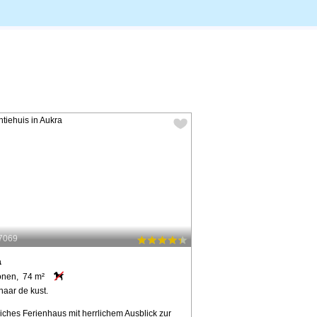
57069
a
onen, 74 m²
naar de kust.
iches Ferienhaus mit herrlichem Ausblick zur