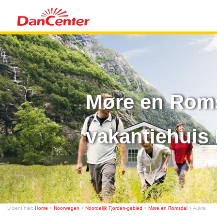
Møre en Roms
vakantiehuis 
U bent hier:
Home
>
Noorwegen
>
Noordelijk Fjorden-gebied
>
Møre en Romsdal
> Aukra