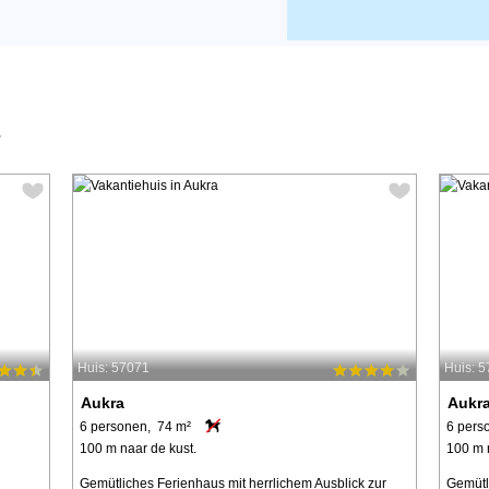
Huis: 57071
Huis: 
Aukra
Aukr
6 personen, 74 m²
6 pers
100 m naar de kust.
100 m 
Gemütliches Ferienhaus mit herrlichem Ausblick zur
Gemütl