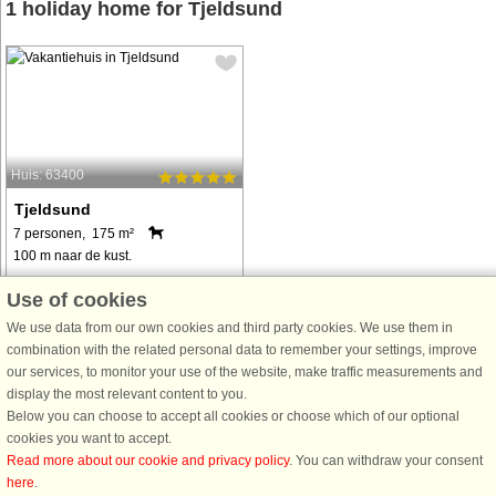
1 holiday home for Tjeldsund
Huis: 63400
Tjeldsund
7 personen, 175 m²
100 m naar de kust.
Gemütliches Ferienhaus auf einem
Use of cookies
Aussichtsgrundstück am Grovfjord.
We use data from our own cookies and third party cookies. We use them in
Herrlicher Ausblick zur
combination with the related personal data to remember your settings, improve
wunderschönen Fjordlandschaft,
our services, to monitor your use of the website, make traffic measurements and
sowohl im Sommer als auch Winter!
display the most relevant content to you.
Wunderbares Wandergebiet für die
Below you can choose to accept all cookies or choose which of our optional
ganze Familie ...
cookies you want to accept.
van € 987
Read more about our cookie and privacy policy
. You can withdraw your consent
here
.