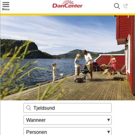
×
Menu
Zoeken
Inspiratie
Informatie over
Service
Kontakt
Tjeldsund
Wanneer
Personen