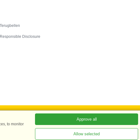
Contact
Terugbellen
Responsible Disclosure
Approve all
es, to monitor
ADKKK
Allow selected