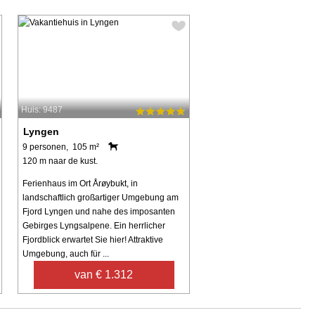
Huis: 9487
Lyngen
9 personen, 105 m²
120 m naar de kust.
Ferienhaus im Ort Årøybukt, in
landschaftlich großartiger Umgebung am
Fjord Lyngen und nahe des imposanten
Gebirges Lyngsalpene. Ein herrlicher
Fjordblick erwartet Sie hier! Attraktive
Umgebung, auch für ...
van € 1.312