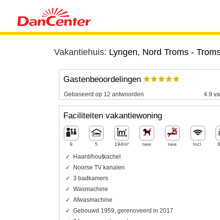
Vakantiehuis:
Lyngen
,
Nord Troms - Trom
Gastenbeoordelingen
Gebaseerd op 12 antwoorden
4.9 va
Faciliteiten vakantiewoning
9
5
194m²
nee
nee
Incl.
Haard/houtkachel
Noorse TV kanalen
3 badkamers
Wasmachine
Afwasmachine
Gebouwd 1959, gerenoveerd in 2017