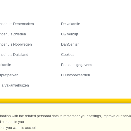
Inspiratie
Informatie over
ntiehuis Denemarken
De vakantie
ntiehuis Zweden
Uw verblijf
ntiehuis Noorwegen
DanCenter
ntiehuis Duitsland
Cookies
akantie
Persoonsgegevens
rpretparken
Huurvoorwaarden
lla Vakantiehuizen
DanCenter A/S - Kronprinsensgade 3, 2. - 1114 København K - Danmark
ation with the related personal data to remember your settings, improve our servic
Tel.: +45 70 13 00 00 - Fax.: +45 70 13 70 70 - CVR: 67324013
 content to you.
ke Bank Copenhagen - IBAN: DK35 3000 4073 0424 53 - BIC/Swift Code : DAB
ies you want to accept.