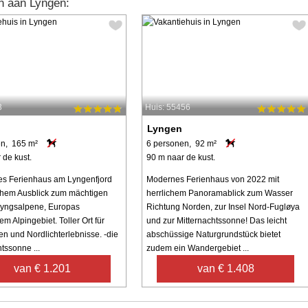
n aan Lyngen:
3
Huis: 55456
Lyngen
en, 165 m²
6 personen, 92 m²
 de kust.
90 m naar de kust.
s Ferienhaus am Lyngenfjord
Modernes Ferienhaus von 2022 mit
ichem Ausblick zum mächtigen
herrlichem Panoramablick zum Wasser
Lyngsalpene, Europas
Richtung Norden, zur Insel Nord-Fugløya
em Alpingebiet. Toller Ort für
und zur Mitternachtssonne! Das leicht
en und Nordlichterlebnisse. -die
abschüssige Naturgrundstück bietet
tssonne ...
zudem ein Wandergebiet ...
van € 1.201
van € 1.408