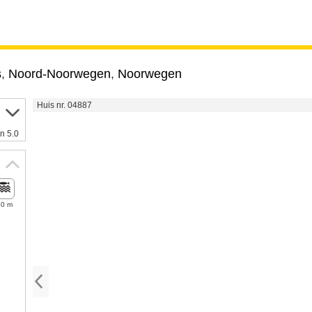
s
,
Noord-Noorwegen
,
Noorwegen
Huis nr. 04887
n 5.0
60 m