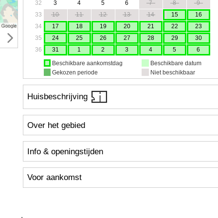
32
3
4
5
6
7
8
9
33
10
11
12
13
14
15
16
34
17
18
19
20
21
22
23
35
24
25
26
27
28
29
30
36
31
1
2
3
4
5
6
Beschikbare aankomstdag
Beschikbare datum
Gekozen periode
Niet beschikbaar
Huisbeschrijving
Over het gebied
Info & openingstijden
Voor aankomst