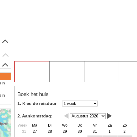
s in
Boek het huis
s in
1. Kies de reisduur
2. Aankomstdag:
Week
Ma
Di
Wo
Do
Vr
Za
Zo
31
27
28
29
30
31
1
2