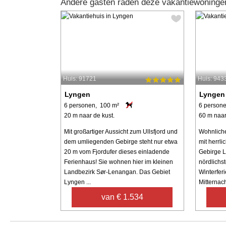
Andere gasten raden deze vakantiewoninge
Huis: 91721
Huis: 943
Lyngen
Lyngen
6 personen, 100 m²
6 person
20 m naar de kust.
60 m naar
Mit großartiger Aussicht zum Ullsfjord und
Wohnliche
dem umliegenden Gebirge steht nur etwa
mit herrl
20 m vom Fjordufer dieses einladende
Gebirge 
Ferienhaus! Sie wohnen hier im kleinen
nördlichst
Landbezirk Sør-Lenangan. Das Gebiet
Winterferi
Lyngen ...
Mitternach
van € 1.534