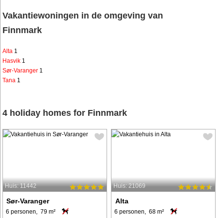
Vakantiewoningen in de omgeving van
Finnmark
Alta
1
Hasvik
1
Sør-Varanger
1
Tana
1
4 holiday homes for Finnmark
Huis: 11442
Huis: 21069
Sør-Varanger
Alta
6 personen, 79 m²
6 personen, 68 m²