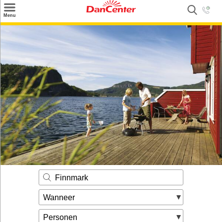
×
Menu
Zoeken
Inspiratie
Informatie over
Service
Kontakt
Finnmark
Wanneer
Personen