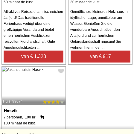
50 m naar de kust.
30 m naar de kust.
Attraktives Reiseziel am fischreichen
Gemütliches, kleineres Holzhaus in
Jarfjord! Das traditionelle
idyllischer Lage, unmittelbar am
Ferienhaus verfügt über eine
Wasser. Genießen Sie die
großzügige Veranda und bietet
wunderbare Aussicht über den
einen herrlichen Ausblick zur
Altafjord und zur herrlichen
reizvollen Fjordlandschaft. Gute
Gebirgslandschaft ringsum! Sie
Angelmöglichkeiten ...
wohnen hier in der ...
van € 1.323
van € 917
Huis: 99074
Hasvik
7 personen, 100 m²
100 m naar de kust.
Gemütliches Ferienhaus unmittelbar