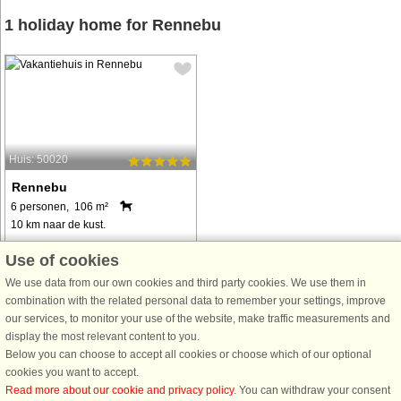
1 holiday home for Rennebu
Huis: 50020
Rennebu
6 personen, 106 m²
10 km naar de kust.
Wohnliches Ferienhaus in
Use of cookies
landschaftlich reizvoller Umgebung
We use data from our own cookies and third party cookies. We use them in
am Rande des Trollheimen
combination with the related personal data to remember your settings, improve
Nasjonalpark, etwa 28 km von
our services, to monitor your use of the website, make traffic measurements and
Oppdal entfernt. Herrliches
display the most relevant content to you.
Wanderterrain ringsum, das ganze
Below you can choose to accept all cookies or choose which of our optional
Jahr hindurch! Im Holzhaus ...
cookies you want to accept.
van € 978
Read more about our cookie and privacy policy
. You can withdraw your consent