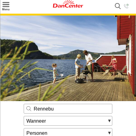
×
Menu
Zoeken
Inspiratie
Informatie over
Service
Kontakt
Rennebu
Wanneer
Personen