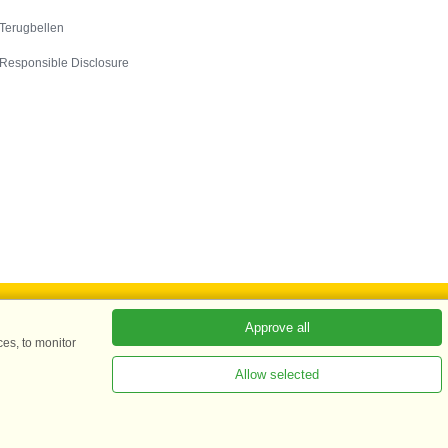
Contact
Terugbellen
Responsible Disclosure
Approve all
es, to monitor
ADKKK
Allow selected
ees meer