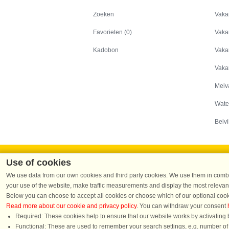
Zoeken
Zoeken
Vaka
Favorieten (0)
Vaka
Kadobon
Vaka
Vaka
Meiv
Wate
Belvi
Use of cookies
We use data from our own cookies and third party cookies. We use them in combin
your use of the website, make traffic measurements and display the most relevant
Dans
Below you can choose to accept all cookies or choose which of our optional cook
Read more about our cookie and privacy policy
. You can withdraw your consent
DanCente
Required: These cookies help to ensure that our website works by activating b
Functional: These are used to remember your search settings, e.g. number of pe