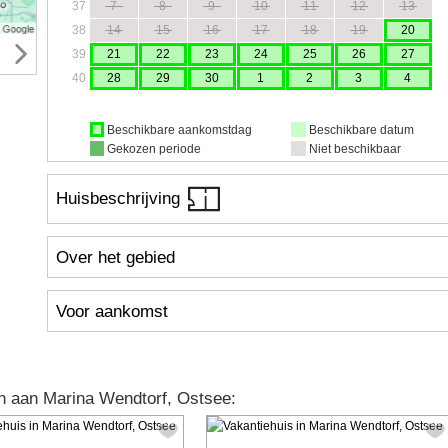
37
7
8
9
10
11
12
13
38
14
15
16
17
18
19
20
39
21
22
23
24
25
26
27
40
28
29
30
1
2
3
4
Beschikbare aankomstdag
Beschikbare datum
Gekozen periode
Niet beschikbaar
Huisbeschrijving
Over het gebied
Voor aankomst
n aan Marina Wendtorf, Ostsee: