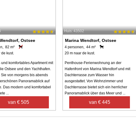
6
Huis: 43502
Wendtorf, Ostsee
Marina Wendtorf, Ostsee
n, 82 m²
4 personen, 44 m²
 de kust.
20 m naar de kust.
und komfortables Apartment mit
Penthouse-Ferienwohnung an der
 die Ostsee und den Yachthafen.
Hafenfront von Marina Wendtorf und mit
 Sie von morgens bis abends
Dachterrasse zum Wasser hin
erschönen Panoramablick auf
ausgestattet. Von Wohnzimmer und
e. Das modern und komfortabel
Dachterrasse bietet sich ein herrlicher
te ...
Panoramablick über das Meer und ...
van € 505
van € 445