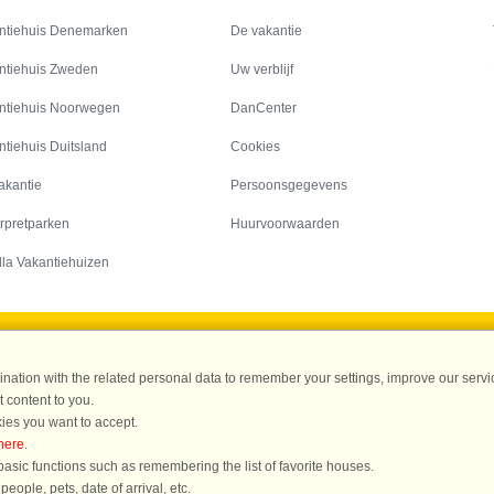
Inspiratie
Informatie over
ntiehuis Denemarken
De vakantie
ntiehuis Zweden
Uw verblijf
ntiehuis Noorwegen
DanCenter
ntiehuis Duitsland
Cookies
akantie
Persoonsgegevens
rpretparken
Huurvoorwaarden
lla Vakantiehuizen
DanCenter A/S - Kronprinsensgade 3, 2. - 1114 København K - Danmark
ation with the related personal data to remember your settings, improve our servic
Tel.: +45 70 13 00 00 - Fax.: +45 70 13 70 70 - CVR: 67324013
 content to you.
ke Bank Copenhagen - IBAN: DK35 3000 4073 0424 53 - BIC/Swift Code : DAB
ies you want to accept.
here
.
r evaluatie in 4.1 uit 5
, gebaseerd op meer dan 135.870 evaluaties van gasten
L
asic functions such as remembering the list of favorite houses.
ople, pets, date of arrival, etc.