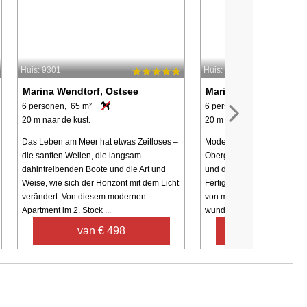
Huis: 9301
Huis: 9287
Marina Wendtorf, Ostsee
Marina Wendtorf, Ost
6 personen, 65 m²
6 personen, 82 m²
20 m naar de kust.
20 m naar de kust.
Das Leben am Meer hat etwas Zeitloses –
Moderne und komfortable 
die sanften Wellen, die langsam
Obergeschoss mit Blick auf
dahintreibenden Boote und die Art und
und den Yachthafen. Neuba
Weise, wie sich der Horizont mit dem Licht
Fertigstellung im Mai 2022
verändert. Von diesem modernen
von morgens bis abends d
Apartment im 2. Stock ...
wunderschönen Panoramabl
van € 498
van € 57