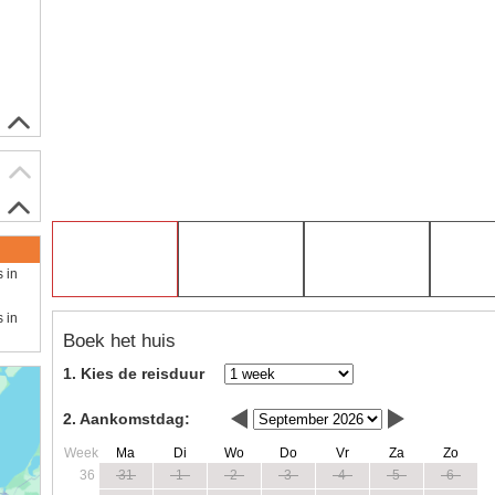
s in
s in
Boek het huis
1. Kies de reisduur
2. Aankomstdag:
Week
Ma
Di
Wo
Do
Vr
Za
Zo
36
31
1
2
3
4
5
6