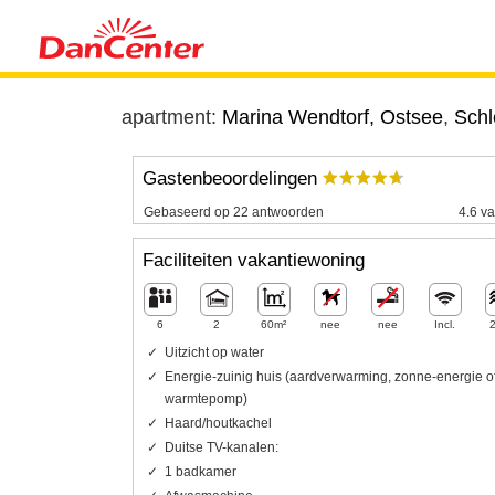
apartment:
Marina Wendtorf, Ostsee
,
Schl
Gastenbeoordelingen
Gebaseerd op 22 antwoorden
4.6 va
Faciliteiten vakantiewoning
6
2
60m²
nee
nee
Incl.
Uitzicht op water
Energie-zuinig huis (aardverwarming, zonne-energie o
warmtepomp)
Haard/houtkachel
Duitse TV-kanalen:
1 badkamer