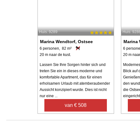
Huis: 9289
Huis: 928
Marina Wendtorf, Ostsee
Marina 
6 personen, 82 m²
6 persone
20 m naar de kust.
20 m naar
Lassen Sie Ihre Sorgen hinter sich und
Modernes 
treten Sie ein in dieses moderne und
Blick auf
komfortable Apartment, das für einen
Genießen
erholsamen Urlaub mit atemberaubender
den wund
Aussicht konzipiert wurde. Dies ist nicht
die Ostse
nur eine ...
eingerichte
van € 508