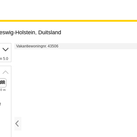
eswig-Holstein
,
Duitsland
Vakantiewoningnr. 43506
n 5.0
20 m
f