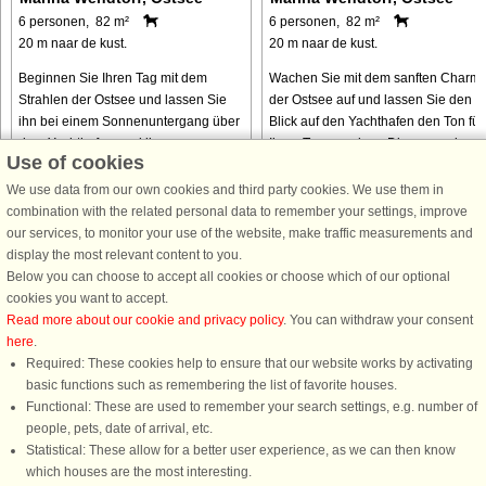
6 personen, 82 m²
6 personen, 82 m²
20 m naar de kust.
20 m naar de kust.
Beginnen Sie Ihren Tag mit dem
Wachen Sie mit dem sanften Charm
Strahlen der Ostsee und lassen Sie
der Ostsee auf und lassen Sie den
ihn bei einem Sonnenuntergang über
Blick auf den Yachthafen den Ton für
dem Yachthafen ausklingen – ganz
Ihren Tag angeben. Dieses moderne
Use of cookies
bequem von Ihrem privaten Balkon
und komfortable Apartment bietet ein
aus. Dieses moderne und
einzigartige Mischung aus ...
We use data from our own cookies and third party cookies. We use them in
einladende ...
combination with the related personal data to remember your settings, improve
our services, to monitor your use of the website, make traffic measurements and
van € 475
van € 564
display the most relevant content to you.
Below you can choose to accept all cookies or choose which of our optional
cookies you want to accept.
Read more about our cookie and privacy policy
. You can withdraw your consent
here
.
Required: These cookies help to ensure that our website works by activating
basic functions such as remembering the list of favorite houses.
Functional: These are used to remember your search settings, e.g. number of
DanCenter A/S - Kronprinsensgade 3, 2. - 1114 København K - Danmark
people, pets, date of arrival, etc.
Tel.: +45 70 13 00 00 - Fax.: +45 70 13 70 70 - CVR: 67324013
Statistical: These allow for a better user experience, as we can then know
Danske Bank Copenhagen - IBAN: DK35 3000 4073 0424 53 - BIC/Swift Code :
which houses are the most interesting.