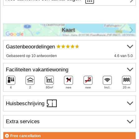
Kaart
Gastenbeoordelingen
Gebaseerd op 10 antwoorden
4.6 van 5.0
Faciliteiten vakantiewoning
4
2
60m²
nee
nee
Incl.
20 m
Huisbeschrijving
Extra services
Free cancellation