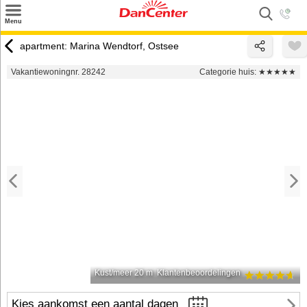
×
Menu
Zoeken
apartment: Marina Wendtorf, Ostsee
Inspiratie
Vakantiewoningnr. 28242
Categorie huis:
★★★★★
Informatie over
Service
Kontakt
Kust/meer 20 m
Klantenbeoordelingen
Kies aankomst een aantal dagen