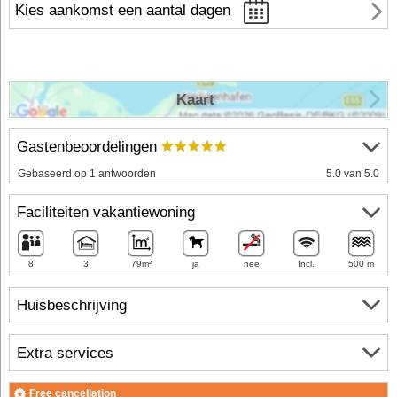
Kies aankomst een aantal dagen
Kaart
Gastenbeoordelingen
Gebaseerd op 1 antwoorden
5.0 van 5.0
Faciliteiten vakantiewoning
8
3
79m²
ja
nee
Incl.
500 m
Huisbeschrijving
Extra services
Free cancellation