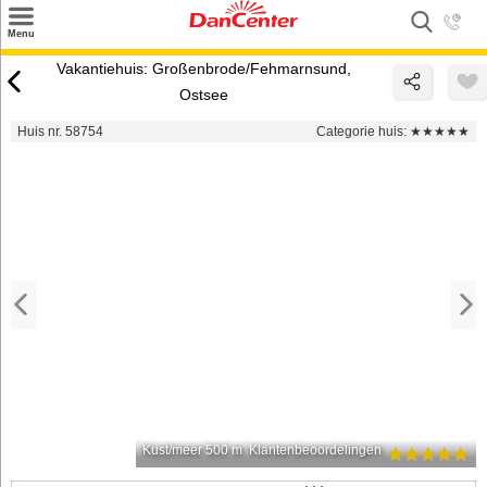
×
Menu
Zoeken
Vakantiehuis: Großenbrode/Fehmarnsund,
Ostsee
Inspiratie
Huis nr. 58754
Categorie huis:
★★★★★
Informatie over
Service
Kontakt
Kust/meer 500 m
Klantenbeoordelingen