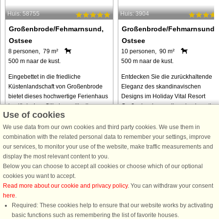
Huis: 58755
Huis: 3904
Großenbrode/Fehmarnsund,
Großenbrode/Fehmarnsund,
Ostsee
Ostsee
8 personen, 79 m²
10 personen, 90 m²
500 m naar de kust.
500 m naar de kust.
Eingebettet in die friedliche
Entdecken Sie die zurückhaltende
Küstenlandschaft von Großenbrode
Eleganz des skandinavischen
bietet dieses hochwertige Ferienhaus
Designs im Holiday Vital Resort
im dänischen Stil einen stilvollen
Großenbrode, wo diese hochwertige
Use of cookies
Rückzugsort, der ganz auf
Ferienhäuser einen hellen und
Entspannung und geselliges
stilvollen Rückzugsort an der Ostsee
We use data from our own cookies and third party cookies. We use them in
Beisammensein ...
bieten. ...
combination with the related personal data to remember your settings, improve
our services, to monitor your use of the website, make traffic measurements and
van € 966
van € 1.033
display the most relevant content to you.
Below you can choose to accept all cookies or choose which of our optional
cookies you want to accept.
Read more about our cookie and privacy policy
. You can withdraw your consent
here
.
Required: These cookies help to ensure that our website works by activating
basic functions such as remembering the list of favorite houses.