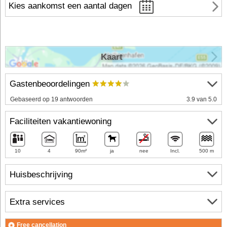
Kies aankomst een aantal dagen
Kaart
Gastenbeoordelingen
Gebaseerd op 19 antwoorden
3.9 van 5.0
Faciliteiten vakantiewoning
10
4
90m²
ja
nee
Incl.
500 m
Huisbeschrijving
Extra services
Free cancellation