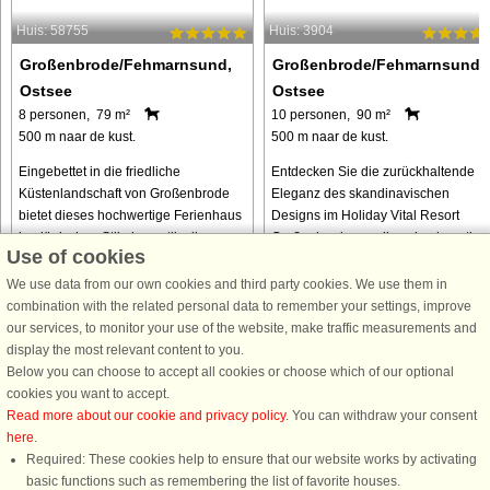
Huis: 58755
Huis: 3904
Großenbrode/Fehmarnsund,
Großenbrode/Fehmarnsund,
Ostsee
Ostsee
8 personen, 79 m²
10 personen, 90 m²
500 m naar de kust.
500 m naar de kust.
Eingebettet in die friedliche
Entdecken Sie die zurückhaltende
Küstenlandschaft von Großenbrode
Eleganz des skandinavischen
bietet dieses hochwertige Ferienhaus
Designs im Holiday Vital Resort
im dänischen Stil einen stilvollen
Großenbrode, wo diese hochwertige
Use of cookies
Rückzugsort, der ganz auf
Ferienhäuser einen hellen und
Entspannung und geselliges
stilvollen Rückzugsort an der Ostsee
We use data from our own cookies and third party cookies. We use them in
Beisammensein ...
bieten. ...
combination with the related personal data to remember your settings, improve
our services, to monitor your use of the website, make traffic measurements and
van € 966
van € 1.033
display the most relevant content to you.
Below you can choose to accept all cookies or choose which of our optional
cookies you want to accept.
Read more about our cookie and privacy policy
. You can withdraw your consent
here
.
Required: These cookies help to ensure that our website works by activating
basic functions such as remembering the list of favorite houses.