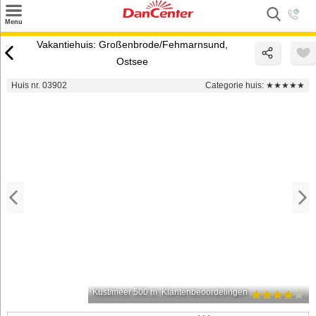
×
Menu
Zoeken
Vakantiehuis: Großenbrode/Fehmarnsund,
Ostsee
Inspiratie
Huis nr. 03902
Categorie huis:
★★★★★
Informatie over
Service
Kontakt
Kust/meer 500 m
Klantenbeoordelingen