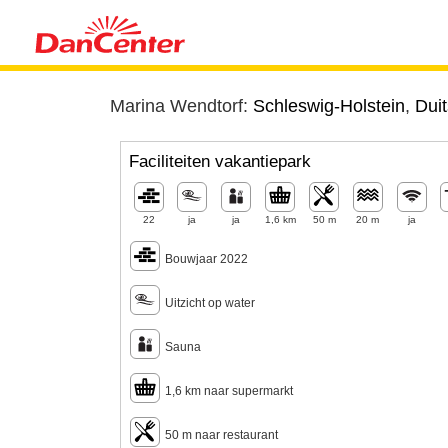
Marina Wendtorf:
Schleswig-Holstein
,
Duit
Faciliteiten vakantiepark
22
ja
ja
1,6 km
50 m
20 m
ja
Bouwjaar 2022
Uitzicht op water
Sauna
1,6 km naar supermarkt
50 m naar restaurant