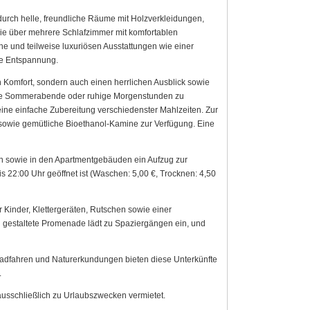
durch helle, freundliche Räume mit Holzverkleidungen,
ie über mehrere Schlafzimmer mit komfortablen
und teilweise luxuriösen Ausstattungen wie einer
le Entspannung.
 Komfort, sondern auch einen herrlichen Ausblick sowie
nnte Sommerabende oder ruhige Morgenstunden zu
ine einfache Zubereitung verschiedenster Mahlzeiten. Zur
 sowie gemütliche Bioethanol-Kamine zur Verfügung. Eine
 sowie in den Apartmentgebäuden ein Aufzug zur
is 22:00 Uhr geöffnet ist (Waschen: 5,00 €, Trocknen: 4,50
r Kinder, Klettergeräten, Rutschen sowie einer
eu gestaltete Promenade lädt zu Spaziergängen ein, und
Radfahren und Naturerkundungen bieten diese Unterkünfte
.
usschließlich zu Urlaubszwecken vermietet.