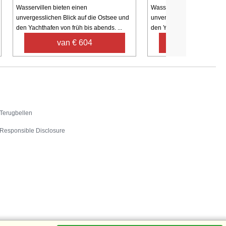
Wasservillen bieten einen
Wasservillen bieten einen
unvergesslichen Blick auf die Ostsee und
unvergesslichen Blick auf 
den Yachthafen von früh bis abends. ...
den Yachthafen von früh bis
van € 604
van € 54
Contact
Terugbellen
Responsible Disclosure