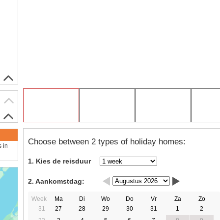
Choose between 2 types of holiday homes:
s in
1. Kies de reisduur
2. Aankomstdag:
Week
Ma
Di
Wo
Do
Vr
Za
Zo
31
27
28
29
30
31
1
2