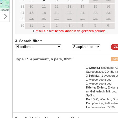
32
3
4
5
6
7
8
9
33
10
11
12
13
14
15
16
34
17
18
19
20
21
22
23
35
24
25
26
27
28
29
30
36
31
1
2
3
4
5
6
Het huis is niet beschikbaar in de gekozen periode.
3. Search filter:
Z
Type 1: Apartment,
6 pers
, 82m²
new
1 Wohnz.:
Bioethanol K
Stereoanlage, CD, Blu-r
3 Schlafz.:
1 tweeperso
1 tweepersoonsbed,
1 tweepersoonsbed
Küche:
E-Herd, E-Kochpl
m. Gefrierfach, Mikrow.,
Spülm.
Bad:
WC, Waschb., Dus
Dampfkabine, Fußboden
House number: 65379