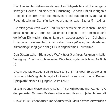
Die Unterkünfte sind im skandinavischen Stil gestaltet und überzeugen 
schrägen Decken und moderner Einrichtung. Je nach Einheit verfügen s
Doppelbetten sowie moderne Badezimmer mit Fußbodenheizung, Dusche 
Regendusche mit Dampffunktion oder einer privaten Sauna für maxima
Die offen gestalteten Wohn- und Küchenbereiche bieten nicht nur hohen
direkten Zugang zu Terrasse, Balkon oder Loggia – ideal, um entspa
genießen. Die Küchen sind umfangreich ausgestattet und ermöglichen e
Unterhaltung stehen Flachbildfernseher, Blu-ray-Player, Soundsysteme
Klimaanlage sorgt ganzjährig für ein angenehmes Raumklima.
Den Gästen stehen Highspeed-WLAN über Glasfaser, Parkmöglichkeiten
Verfügung. Zusätzlich gibt es einen Waschsalon, der täglich von 07:00 b
€).
Die Anlage bietet zudem ein Aktivitätszentrum mit Indoor-Spielbereich fü
Schwarzlicht-Minigolfanlage, die für Gäste kostenlos nutzbar ist. Die n
Spielplätze stehen für jüngere Gäste bereit.
Mit zahlreichen Freizeitmöglichkeiten in der Umgebung wie Wandern, 
den perfekten Rahmen für einen erholsamen Urlaub zu jeder Jahreszeit
Hinweis: Die Ferienhäuser und Apartments in Marina Wendtorf werden a