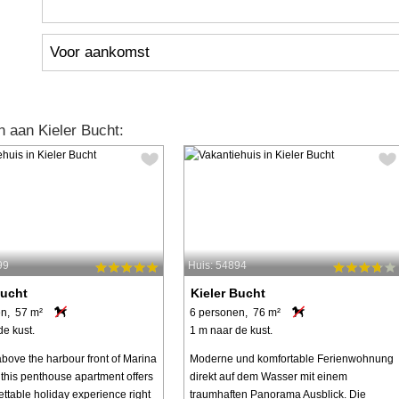
Voor aankomst
 aan Kieler Bucht:
99
Huis: 54894
Bucht
Kieler Bucht
n, 57 m²
6 personen, 76 m²
de kust.
1 m naar de kust.
bove the harbour front of Marina
Moderne und komfortable Ferienwohnung
 this penthouse apartment offers
direkt auf dem Wasser mit einem
ettable holiday experience right
traumhaften Panorama Ausblick. Die