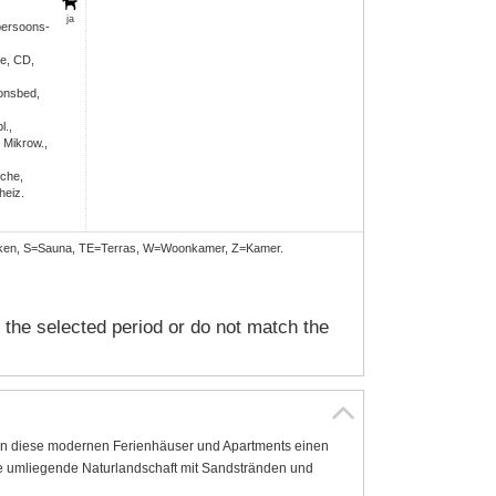
ja
persoons-
e, CD,
onsbed,
l.,
 Mikrow.,
che,
heiz.
uken, S=Sauna, TE=Terras, W=Woonkamer, Z=Kamer.
n the selected period or do not match the
ten diese modernen Ferienhäuser und Apartments einen
 umliegende Naturlandschaft mit Sandstränden und