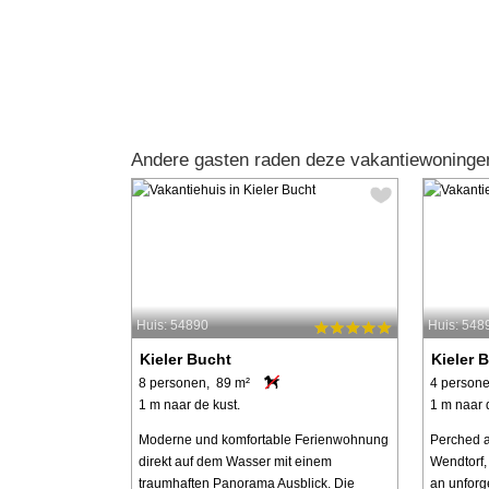
Andere gasten raden deze vakantiewoningen
Huis: 54890
Huis: 548
Kieler Bucht
Kieler 
8 personen, 89 m²
4 persone
1 m naar de kust.
1 m naar 
Moderne und komfortable Ferienwohnung
Perched a
direkt auf dem Wasser mit einem
Wendtorf,
traumhaften Panorama Ausblick. Die
an unforg