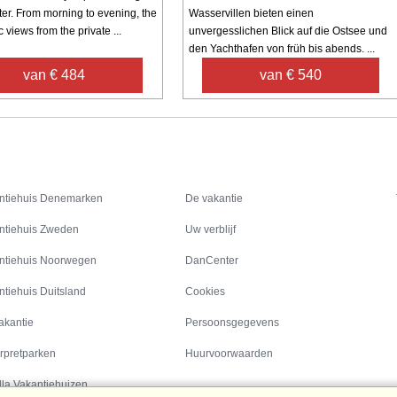
ter. From morning to evening, the
Wasservillen bieten einen
views from the private ...
unvergesslichen Blick auf die Ostsee und
den Yachthafen von früh bis abends. ...
van € 484
van € 540
Inspiratie
Informatie over
ntiehuis Denemarken
De vakantie
ntiehuis Zweden
Uw verblijf
ntiehuis Noorwegen
DanCenter
ntiehuis Duitsland
Cookies
akantie
Persoonsgegevens
rpretparken
Huurvoorwaarden
lla Vakantiehuizen