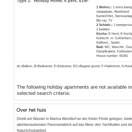
Type 2: Holiday Home,
6 pers
, 61m²
1 Wohnz.:
1 extra twee
slaapplaats, Bioethanol
Kamin/Ofen, Stereoanlag
Blu-ray, TV
2 Schlafz.:
1 tweeperso
2 bedden
Küche:
E-Herd, E-Kochp
Kühlschr. m. Gefrierfach,
Kaffeem., Spülm.
Bad:
WC, Waschb., Dus
Dampfkabine, Fußboden
House number: 65381
AL=Balkon, B=Badkamer, E=Eetkamer, EG=Begane grond, F=Hal/entree, K=Ke
The following holiday apartments are not available i
selected search criteria:
Over het huis
Direkt am Wasser in Marina Wendtorf an der Kieler Förde gelegen, bie
atemberaubenden Panoramablick auf das Meer, den Yachthafen und die
Naturschutzgebiet.