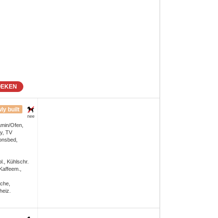
OEKEN
ly built
nee
amin/Ofen,
ay, TV
onsbed,
., Kühlschr.
 Kaffeem.,
che,
heiz.