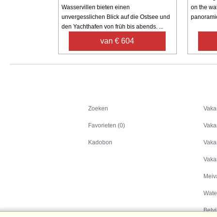
Wasservillen bieten einen
on the wa
unvergesslichen Blick auf die Ostsee und
panoramic 
den Yachthafen von früh bis abends. ...
van € 604
Zoeken
Zoeken
Vaka
Favorieten (0)
Vaka
Kadobon
Vaka
Vaka
Meiv
Wate
Belvi