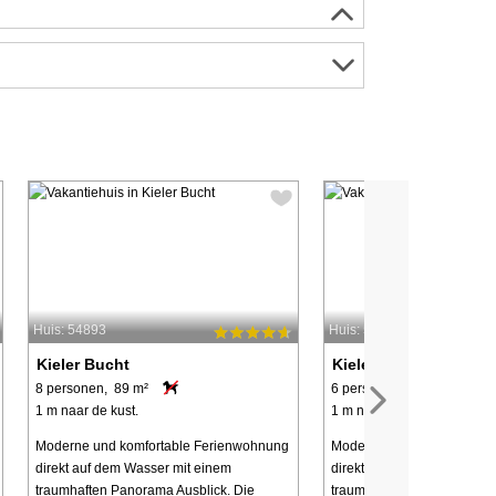
Huis: 54893
Huis: 54897
Kieler Bucht
Kieler Bucht
8 personen, 89 m²
6 personen, 76 m²
1 m naar de kust.
1 m naar de kust.
Moderne und komfortable Ferienwohnung
Moderne und komfortable 
direkt auf dem Wasser mit einem
direkt auf dem Wasser mit 
traumhaften Panorama Ausblick. Die
traumhaften Panorama Ausb