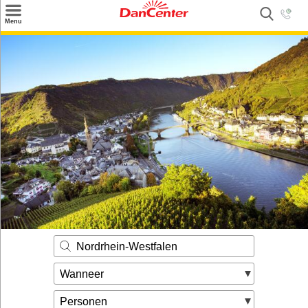
×
Menu
Zoeken
Inspiratie
Informatie over
Service
Kontakt
Nordrhein-Westfalen
Wanneer
Personen