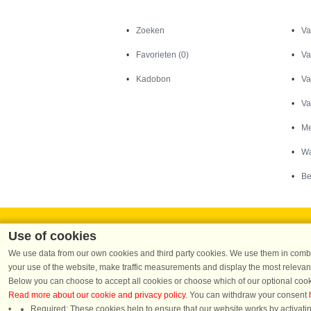
Zoeken
Zoeken
Va
Favorieten (0)
Va
Kadobon
Va
Va
Me
Wa
Be
Use of cookies
We use data from our own cookies and third party cookies. We use them in combin
your use of the website, make traffic measurements and display the most relevant
Below you can choose to accept all cookies or choose which of our optional cook
Dans
Read more about our cookie and privacy policy
. You can withdraw your consent
Required: These cookies help to ensure that our website works by activatin