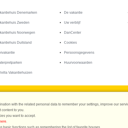
Inspiratie
Informatie over
kantiehuis Denemarken
De vakantie
kantiehuis Zweden
Uw verblijf
kantiehuis Noorwegen
DanCenter
kantiehuis Duitsland
Cookies
ivakantie
Persoonsgegevens
terpretparken
Huurvoorwaarden
lvilla Vakantiehuizen
DanCenter A/S - Kronprinsensgade 3, 2. - 1114 København K - Danmark
ation with the related personal data to remember your settings, improve our servic
 content to you.
Tel.: +45 70 13 00 00 - Fax.: +45 70 13 70 70 - CVR: 67324013
ies you want to accept.
ke Bank Copenhagen - IBAN: DK35 3000 4073 0424 53 - BIC/Swift Code : DAB
here
.
g basic functions such as remembering the list of favorite houses.