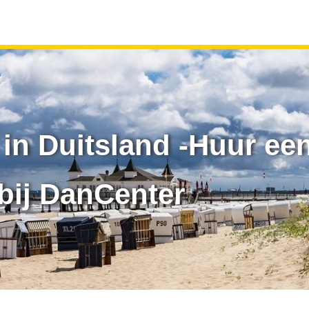
in Duitsland -Huur ee
bij DanCenter