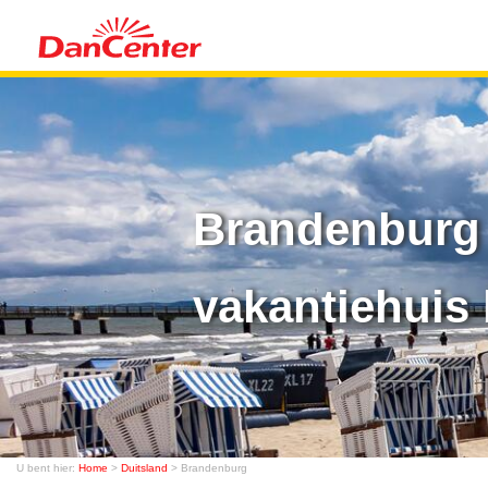
Brandenburg 
vakantiehuis 
U bent hier:
Home
>
Duitsland
> Brandenburg