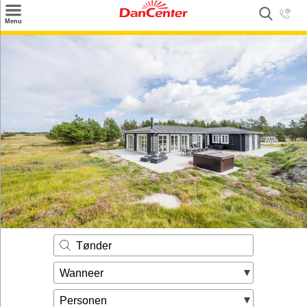
×
Menu
Zoeken
Inspiratie
Informatie over
Service
Kontakt
Tønder
Wanneer
Personen