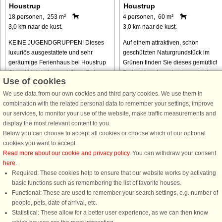
Houstrup
Houstrup
18 personen, 253 m²
4 personen, 60 m²
3,0 km naar de kust.
3,0 km naar de kust.
KEINE JUGENDGRUPPEN! Dieses
Auf einem attraktiven, schön
luxuriös ausgestattete und sehr
geschützten Naturgrundstück im
geräumige Ferienhaus bei Houstrup
Grünen finden Sie dieses gemütlich
Strand bietet einen schönen Rahmen
Ferienhäuschen, das innen hell und
Use of cookies
für einen aktiven und dennoch
wohnlich eingerichtet ist. Von der
erholsamen Aufenthalt mit bis zu 18
hellen Küche aus hat man direkten
We use data from our own cookies and third party cookies. We use them in
Personen, ...
Zugang ...
combination with the related personal data to remember your settings, improve
our services, to monitor your use of the website, make traffic measurements and
van € 2.073
van € 539
display the most relevant content to you.
Below you can choose to accept all cookies or choose which of our optional
cookies you want to accept.
Read more about our cookie and privacy policy
. You can withdraw your consent
here
.
Required: These cookies help to ensure that our website works by activating
basic functions such as remembering the list of favorite houses.
Functional: These are used to remember your search settings, e.g. number of
DanCenter A/S - Kronprinsensgade 3, 2. - 1114 København K - Danmark
people, pets, date of arrival, etc.
Tel.: +45 70 13 00 00 - Fax.: +45 70 13 70 70 - CVR: 67324013
Statistical: These allow for a better user experience, as we can then know
Danske Bank Copenhagen - IBAN: DK35 3000 4073 0424 53 - BIC/Swift Code :