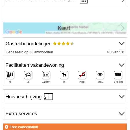
Kaart
Gastenbeoordelingen
Gebaseerd op 33 antwoorden
4.3 van 5.0
Faciliteiten vakantiewoning
6
3
115m²
ja
nee
Incl.
3,5 km
Huisbeschrijving
Extra services
Free cancellation