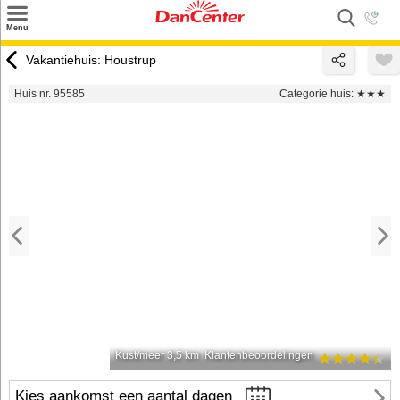
×
Menu
Zoeken
Vakantiehuis: Houstrup
Inspiratie
Huis nr. 95585
Categorie huis:
★★★
Informatie over
Service
Kontakt
Kust/meer 3,5 km
Klantenbeoordelingen
Kies aankomst een aantal dagen