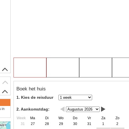
Boek het huis
1. Kies de reisduur
2. Aankomstdag:
s in
Week
Ma
Di
Wo
Do
Vr
Za
Zo
31
27
28
29
30
31
1
2