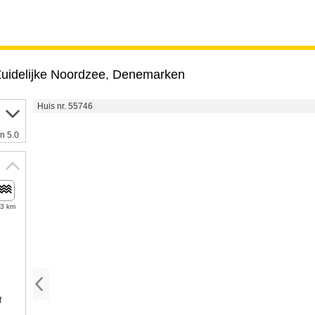
uidelijke Noordzee
,
Denemarken
Huis nr. 55746
n 5.0
,3 km
f