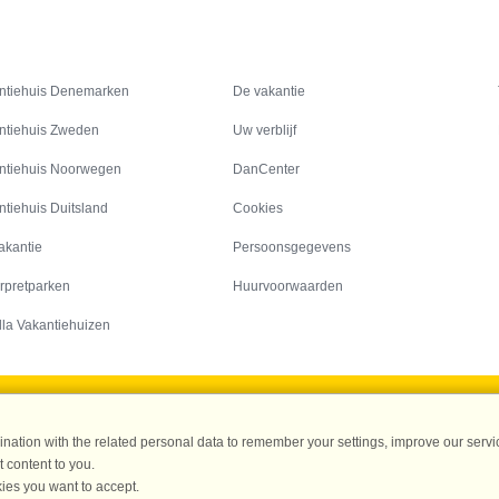
Inspiratie
Informatie over
ntiehuis Denemarken
De vakantie
ntiehuis Zweden
Uw verblijf
ntiehuis Noorwegen
DanCenter
ntiehuis Duitsland
Cookies
akantie
Persoonsgegevens
rpretparken
Huurvoorwaarden
lla Vakantiehuizen
DanCenter A/S - Kronprinsensgade 3, 2. - 1114 København K - Danmark
ation with the related personal data to remember your settings, improve our servic
Tel.: +45 70 13 00 00 - Fax.: +45 70 13 70 70 - CVR: 67324013
 content to you.
ke Bank Copenhagen - IBAN: DK35 3000 4073 0424 53 - BIC/Swift Code : DAB
ies you want to accept.