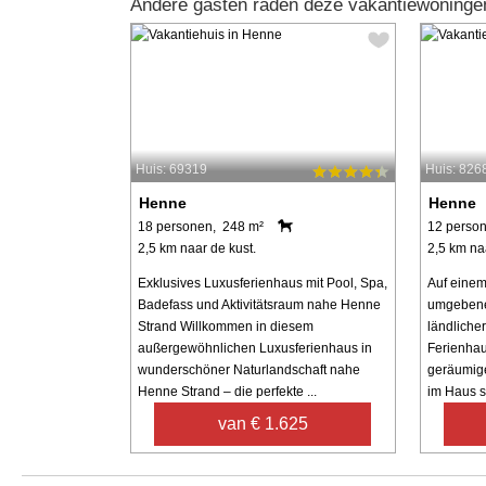
Andere gasten raden deze vakantiewoninge
Huis: 69319
Huis: 826
Henne
Henne
18 personen, 248 m²
12 perso
2,5 km naar de kust.
2,5 km na
Exklusives Luxusferienhaus mit Pool, Spa,
Auf eine
Badefass und Aktivitätsraum nahe Henne
umgebenen
Strand Willkommen in diesem
ländliche
außergewöhnlichen Luxusferienhaus in
Ferienhau
wunderschöner Naturlandschaft nahe
geräumig
Henne Strand – die perfekte ...
im Haus s
van € 1.625