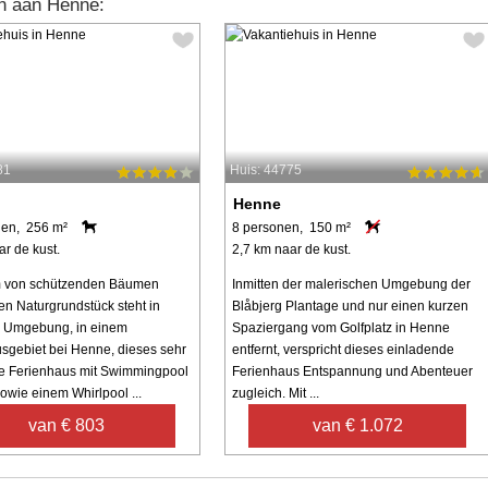
n aan Henne:
81
Huis: 44775
Henne
nen, 256 m²
8 personen, 150 m²
ar de kust.
2,7 km naar de kust.
m von schützenden Bäumen
Inmitten der malerischen Umgebung der
 Naturgrundstück steht in
Blåbjerg Plantage und nur einen kurzen
r Umgebung, in einem
Spaziergang vom Golfplatz in Henne
sgebiet bei Henne, dieses sehr
entfernt, verspricht dieses einladende
e Ferienhaus mit Swimmingpool
Ferienhaus Entspannung und Abenteuer
owie einem Whirlpool ...
zugleich. Mit ...
van € 803
van € 1.072