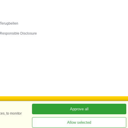
Contact
Terugbellen
Responsible Disclosure
Approve all
es, to monitor
ADKKK
Allow selected