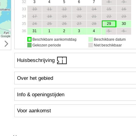
32
3
4
5
6
7
8
9
33
10
11
12
13
14
15
16
34
17
18
19
20
21
22
23
35
24
25
26
27
28
29
30
36
31
1
2
3
4
5
6
Beschikbare aankomstdag
Beschikbare datum
Gekozen periode
Niet beschikbaar
Huisbeschrijving
Over het gebied
Info & openingstijden
Voor aankomst