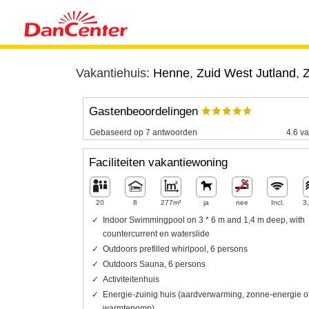
Vakantiehuis:
Henne
,
Zuid West Jutland
,
Z
Gastenbeoordelingen
Gebaseerd op 7 antwoorden
4.6 va
Faciliteiten vakantiewoning
20
8
277m²
ja
nee
Incl.
3
Indoor Swimmingpool on 3 * 6 m and 1,4 m deep, with
countercurrent en waterslide
Outdoors prefilled whirlpool, 6 persons
Outdoors Sauna, 6 persons
Activiteitenhuis
Energie-zuinig huis (aardverwarming, zonne-energie o
warmtepomp)