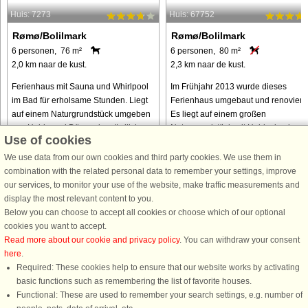
Huis: 7273
Huis: 67752
Rømø/Bolilmark
Rømø/Bolilmark
6 personen, 76 m²
6 personen, 80 m²
2,0 km naar de kust.
2,3 km naar de kust.
Ferienhaus mit Sauna und Whirlpool
Im Frühjahr 2013 wurde dieses
im Bad für erholsame Stunden. Liegt
Ferienhaus umgebaut und renoviert.
auf einem Naturgrundstück umgeben
Es liegt auf einem großen
von Heide und Dünen, im nördlichen
Naturgrundstück mit Heide, in einem
Use of cookies
Teil der Ferieninsel Rømø. Im Haus
ruhigen Feriengebiet. Küchen-
offener Küchen-/Wohnbereich ...
Wohnbereich mit Essplatz und
We use data from our own cookies and third party cookies. We use them in
Holzofen. Es gibt ...
combination with the related personal data to remember your settings, improve
our services, to monitor your use of the website, make traffic measurements and
van € 470
van € 265
display the most relevant content to you.
Below you can choose to accept all cookies or choose which of our optional
cookies you want to accept.
Read more about our cookie and privacy policy
. You can withdraw your consent
here
.
Required: These cookies help to ensure that our website works by activating
basic functions such as remembering the list of favorite houses.
Functional: These are used to remember your search settings, e.g. number of
DanCenter A/S - Kronprinsensgade 3, 2. - 1114 København K - Danmark