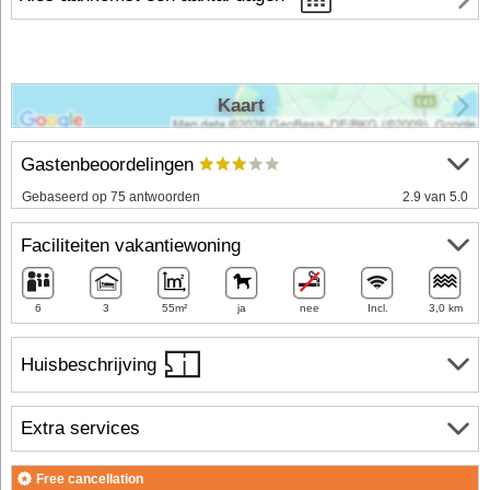
Kaart
Gastenbeoordelingen
Gebaseerd op 75 antwoorden
2.9 van 5.0
Faciliteiten vakantiewoning
6
3
55m²
ja
nee
Incl.
3,0 km
Huisbeschrijving
Extra services
Free cancellation