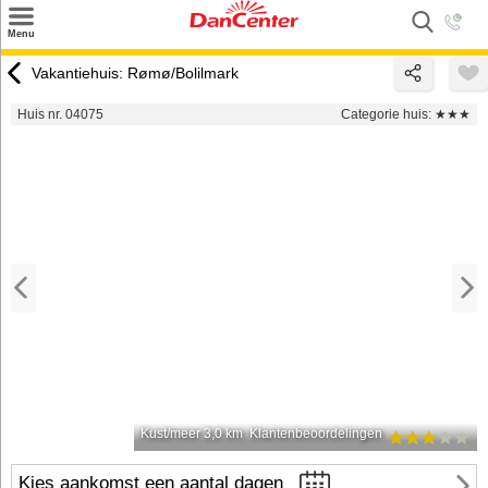
×
Menu
Zoeken
Vakantiehuis: Rømø/Bolilmark
Inspiratie
Huis nr. 04075
Categorie huis:
★★★
Informatie over
Service
Kontakt
Kust/meer 3,0 km
Klantenbeoordelingen
Kies aankomst een aantal dagen