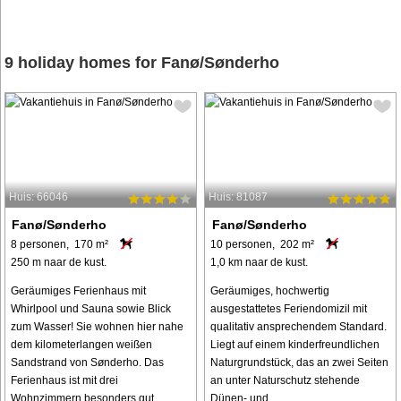
9 holiday homes for Fanø/Sønderho
Huis: 66046
Huis: 81087
Fanø/Sønderho
Fanø/Sønderho
8 personen, 170 m²
10 personen, 202 m²
250 m naar de kust.
1,0 km naar de kust.
Geräumiges Ferienhaus mit
Geräumiges, hochwertig
Whirlpool und Sauna sowie Blick
ausgestattetes Feriendomizil mit
zum Wasser! Sie wohnen hier nahe
qualitativ ansprechendem Standard.
dem kilometerlangen weißen
Liegt auf einem kinderfreundlichen
Sandstrand von Sønderho. Das
Naturgrundstück, das an zwei Seiten
Ferienhaus ist mit drei
an unter Naturschutz stehende
Wohnzimmern besonders gut
Dünen- und ...