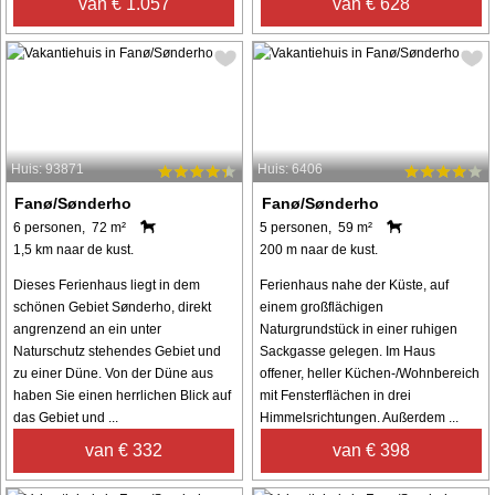
van € 1.057
van € 628
Huis: 93871
Huis: 6406
Fanø/Sønderho
Fanø/Sønderho
6 personen, 72 m²
5 personen, 59 m²
1,5 km naar de kust.
200 m naar de kust.
Dieses Ferienhaus liegt in dem
Ferienhaus nahe der Küste, auf
schönen Gebiet Sønderho, direkt
einem großflächigen
angrenzend an ein unter
Naturgrundstück in einer ruhigen
Naturschutz stehendes Gebiet und
Sackgasse gelegen. Im Haus
zu einer Düne. Von der Düne aus
offener, heller Küchen-/Wohnbereich
haben Sie einen herrlichen Blick auf
mit Fensterflächen in drei
das Gebiet und ...
Himmelsrichtungen. Außerdem ...
van € 332
van € 398