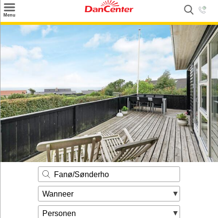
×
Menu
Zoeken
Inspiratie
Informatie over
Service
Kontakt
Fanø/Sønderho
Wanneer
Personen