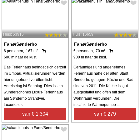
Huis: 53916
Huis: 16659
Fanø/Sønderho
Fanø/Sønderho
6 personen, 167 m²
6 personen, 70 m²
600 m naar de kust.
900 m naar de kust.
Das Ferienhaus befindet sich derzeit
Geräumiges und angenehmes
im Umbau. Aktualisierungen werden
Ferienhaus nahe der alten Stadt
hier umgehend veröffentlicht.
Sønderho gelegen. Küche und Bad
Anreisetag ist Sonntag. Dies ist ein
sind von 2011. Die Küche ist gut
wunderschönes Luxus-Ferienhaus
ausgestattet und offen mit dem
am Sønderho Strandvej.
Wohnraum verbunden. Die
Luxuriöses ...
installierte Wärmepumpe ...
van € 1.304
van € 279