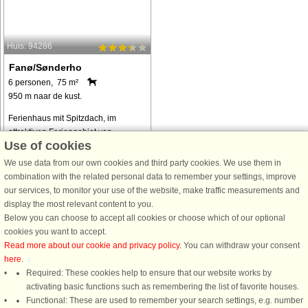
Huis: 94286
Fanø/Sønderho
6 personen, 75 m²
950 m naar de kust.
Ferienhaus mit Spitzdach, im
attraktiven Feriengebiet von
Use of cookies
Sønderho, auf einem weitläufigen
Naturgrundstück gelegen. Vom
We use data from our own cookies and third party cookies. We use them in
Wohnzimmer hat man schönen
combination with the related personal data to remember your settings, improve
Ausblick ins Grüne. Der Holzofen
our services, to monitor your use of the website, make traffic measurements and
sorgt bei Bedarf für ...
display the most relevant content to you.
Below you can choose to accept all cookies or choose which of our optional
van € 948
cookies you want to accept.
Read more about our cookie and privacy policy
. You can withdraw your consent
Alle
vakantiewoningen in de omgeving
.
here
.
Required: These cookies help to ensure that our website works by
activating basic functions such as remembering the list of favorite houses.
Functional: These are used to remember your search settings, e.g. number