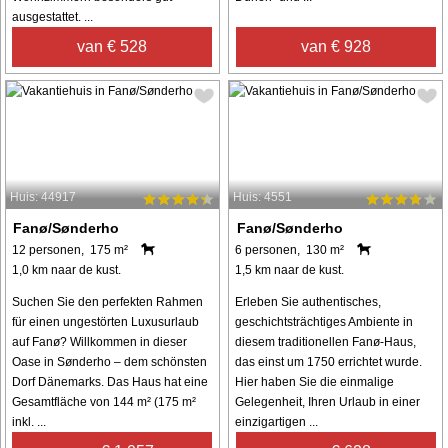
ausgestattet. ...
van € 528
van € 928
Huis: 44917
Huis: 4551
Fanø/Sønderho
Fanø/Sønderho
12 personen, 175 m²
6 personen, 130 m²
1,0 km naar de kust.
1,5 km naar de kust.
Suchen Sie den perfekten Rahmen
Erleben Sie authentisches,
für einen ungestörten Luxusurlaub
geschichtsträchtiges Ambiente in
auf Fanø? Willkommen in dieser
diesem traditionellen Fanø-Haus,
Oase in Sønderho – dem schönsten
das einst um 1750 errichtet wurde.
Dorf Dänemarks. Das Haus hat eine
Hier haben Sie die einmalige
Gesamtfläche von 144 m² (175 m²
Gelegenheit, Ihren Urlaub in einer
inkl. ...
einzigartigen ...