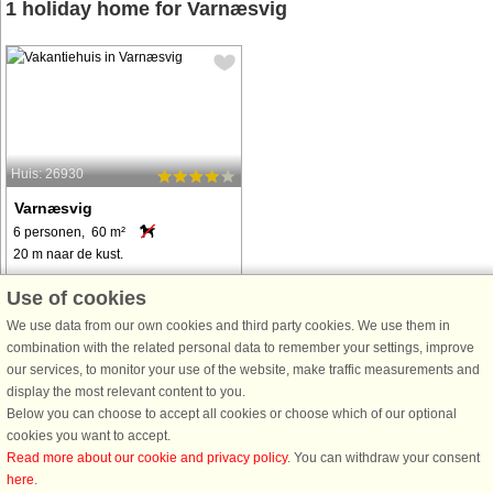
1 holiday home for Varnæsvig
Huis: 26930
Varnæsvig
6 personen, 60 m²
20 m naar de kust.
Dieses allergikerfreundliche
Use of cookies
Ferienhaus, ursprünglich 1850
We use data from our own cookies and third party cookies. We use them in
erbaut und 2008 komplett renoviert,
combination with the related personal data to remember your settings, improve
bietet die perfekte Mischung aus
our services, to monitor your use of the website, make traffic measurements and
historischem Charme und
display the most relevant content to you.
modernem Komfort. Nur die
Below you can choose to accept all cookies or choose which of our optional
ursprünglichen Außenmauern ...
cookies you want to accept.
van € 395
Read more about our cookie and privacy policy
. You can withdraw your consent
here
.