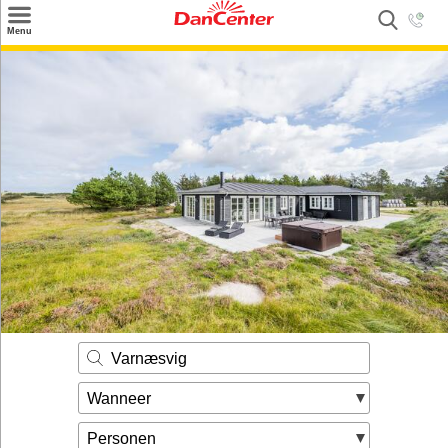
×
Menu
Zoeken
Inspiratie
Informatie over
Service
Kontakt
Varnæsvig
Wanneer
Personen