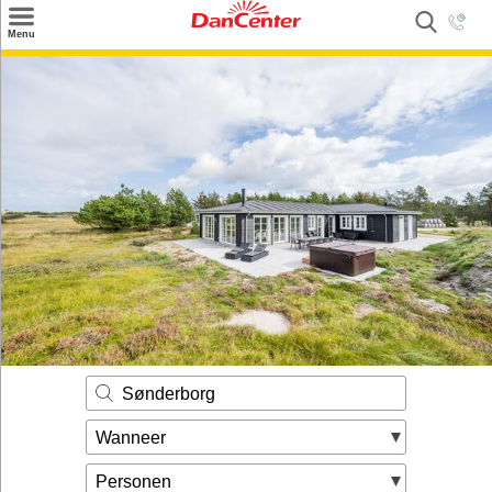
×
Menu
Zoeken
Inspiratie
Informatie over
Service
Kontakt
Sønderborg
Wanneer
Personen