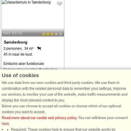
Huis: 63710
Sønderborg
3 personen, 34 m²
45 m naar de kust.
Einfache aber funktionale
Ferienwohnung mit authentischer
Use of cookies
Einrichtung. Absolut einzigartige
Lage in Strand- und Küstennähe mit
We use data from our own cookies and third party cookies. We use them in
Blick auf die Flensburger Förde. Vom
combination with the related personal data to remember your settings, improve
Parkplatz zur Ferienwohnung sind
our services, to monitor your use of the website, make traffic measurements and
es einige ...
display the most relevant content to you.
Below you can choose to accept all cookies or choose which of our optional
van € 230
cookies you want to accept.
Read more about our cookie and privacy policy
. You can withdraw your consent
here
.
Alle
vakantiewoningen in de omgeving
.
Required: These cookies help to ensure that our website works by