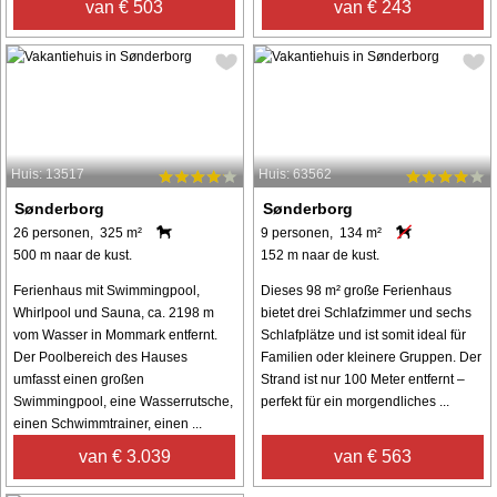
van € 503
van € 243
Huis: 13517
Huis: 63562
Sønderborg
Sønderborg
26 personen, 325 m²
9 personen, 134 m²
500 m naar de kust.
152 m naar de kust.
Ferienhaus mit Swimmingpool,
Dieses 98 m² große Ferienhaus
Whirlpool und Sauna, ca. 2198 m
bietet drei Schlafzimmer und sechs
vom Wasser in Mommark entfernt.
Schlafplätze und ist somit ideal für
Der Poolbereich des Hauses
Familien oder kleinere Gruppen. Der
umfasst einen großen
Strand ist nur 100 Meter entfernt –
Swimmingpool, eine Wasserrutsche,
perfekt für ein morgendliches ...
einen Schwimmtrainer, einen ...
van € 3.039
van € 563