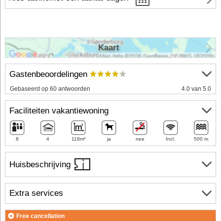
Kaart
Gastenbeoordelingen
Gebaseerd op 60 antwoorden
4.0 van 5.0
Faciliteiten vakantiewoning
8
4
118m²
ja
nee
Incl.
500 m
Huisbeschrijving
Extra services
Free cancellation