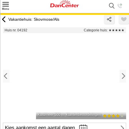
×
Menu
Zoeken
Vakantiehuis: Skovmose/Als
Inspiratie
Huis nr. 04192
Categorie huis:
★★★★★
Informatie over
Service
Kontakt
Kust/meer 500 m
Klantenbeoordelingen
Kies aankomst een aantal dagen