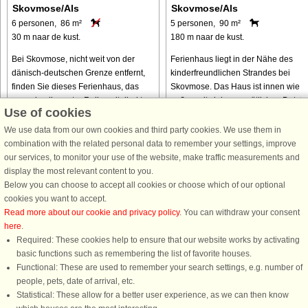
Skovmose/Als
Skovmose/Als
6 personen, 86 m²
5 personen, 90 m²
30 m naar de kust.
180 m naar de kust.
Bei Skovmose, nicht weit von der
Ferienhaus liegt in der Nähe des
dänisch-deutschen Grenze entfernt,
kinderfreundlichen Strandes bei
finden Sie dieses Ferienhaus, das
Skovmose. Das Haus ist innen wie
vorne in allererster Reihe mit direktem
außen mit vielen gemütlichen Detail
Use of cookies
Blick auf das Meer steht. Das
eingerichtet, die zur wohnlichen
Ferienhaus liegt in einem beliebten ...
Atmosphäre beitragen. Schöne,
We use data from our own cookies and third party cookies. We use them in
bequeme ...
combination with the related personal data to remember your settings, improve
our services, to monitor your use of the website, make traffic measurements and
van € 671
van € 653
display the most relevant content to you.
Below you can choose to accept all cookies or choose which of our optional
cookies you want to accept.
Read more about our cookie and privacy policy
. You can withdraw your consent
here
.
Required: These cookies help to ensure that our website works by activating
basic functions such as remembering the list of favorite houses.
Functional: These are used to remember your search settings, e.g. number of
DanCenter A/S - Kronprinsensgade 3, 2. - 1114 København K - Danmark
people, pets, date of arrival, etc.
Tel.: +45 70 13 00 00 - Fax.: +45 70 13 70 70 - CVR: 67324013
Statistical: These allow for a better user experience, as we can then know
Danske Bank Copenhagen - IBAN: DK35 3000 4073 0424 53 - BIC/Swift Code :