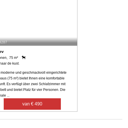
64287
ev
onen, 75 m²
naar de kust.
 moderne und geschmackvoll eingerichtete
aus (75 m²) bietet Ihnen eine komfortable
nft. Es verfügt über zwei Schlafzimmer mit
ett und bietet Platz für vier Personen. Die
ale ...
van € 490