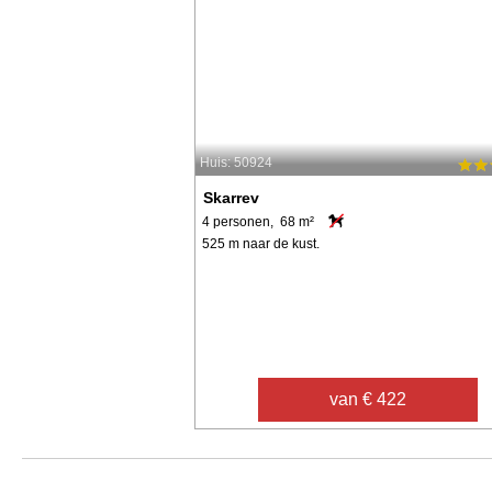
Huis: 50924
Skarrev
4 personen, 68 m²
525 m naar de kust.
van € 422