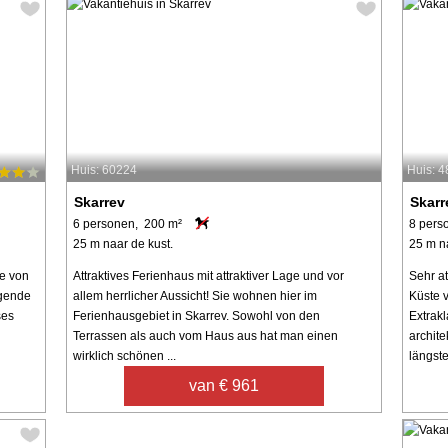
Huis: 60224
Huis: 
Skarrev
Skarr
6 personen, 200 m²
8 pers
25 m naar de kust.
25 m n
te von
Attraktives Ferienhaus mit attraktiver Lage und vor
Sehr at
egende
allem herrlicher Aussicht! Sie wohnen hier im
Küste 
ses
Ferienhausgebiet in Skarrev. Sowohl von den
Extrak
Terrassen als auch vom Haus aus hat man einen
archit
wirklich schönen ...
längste 
van € 961