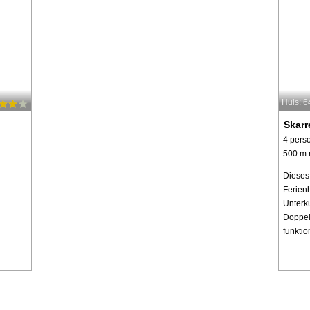
Huis: 
Skarr
4 pers
500 m 
Dieses
Ferienh
Unterku
Doppelb
funktion