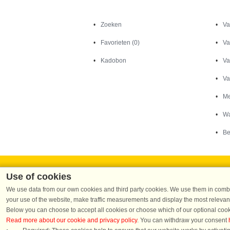
Zoeken
Zoeken
Va
Favorieten (0)
Va
Kadobon
Va
Va
Me
Wa
Be
Use of cookies
We use data from our own cookies and third party cookies. We use them in combin
your use of the website, make traffic measurements and display the most relevant
Below you can choose to accept all cookies or choose which of our optional cook
Dans
Read more about our cookie and privacy policy
. You can withdraw your consent