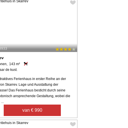
48933
ev
onen, 143 m²
aar de kust.
traktives Ferienhaus in erster Reihe an der
von Skarrev. Lage und Ausstattung der
lasse! Das Ferienhaus besticht durch seine
ektonisch ansprechende Gestaltung, wobei die
...
van € 990