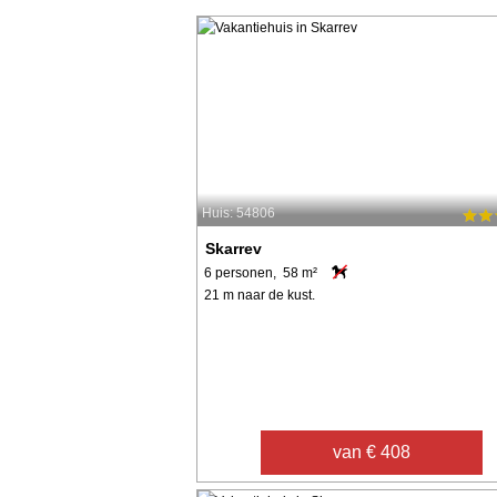
Huis: 54806
Skarrev
6 personen, 58 m²
21 m naar de kust.
van € 408