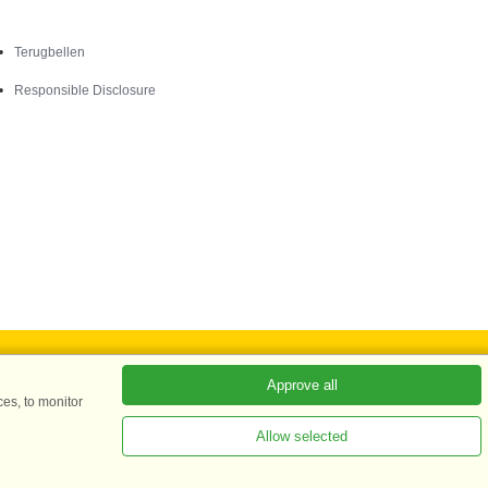
Contact
Terugbellen
Responsible Disclosure
Approve all
es, to monitor
Allow selected
ADKKK