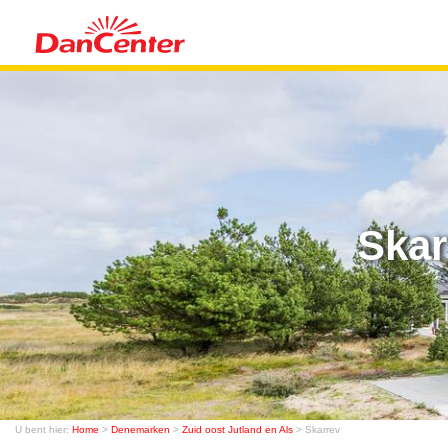
Skar
U bent hier:
Home
>
Denemarken
>
Zuid oost Jutland en Als
> Skarrev