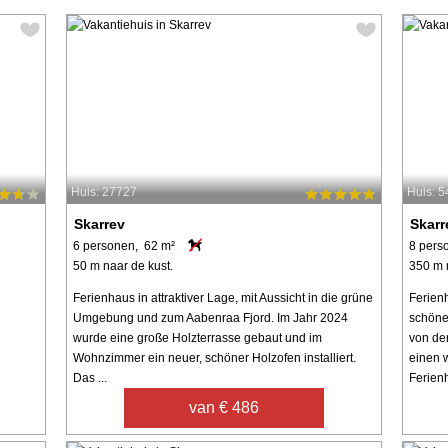
Huis: 27727
Huis: 
Skarrev
Skarr
6 personen, 62 m²
8 pers
50 m naar de kust.
350 m 
Ferienhaus in attraktiver Lage, mit Aussicht in die grüne
Ferien
Umgebung und zum Aabenraa Fjord. Im Jahr 2024
schöne
wurde eine große Holzterrasse gebaut und im
von de
Wohnzimmer ein neuer, schöner Holzofen installiert.
einen 
Das ...
Ferienh
van € 486