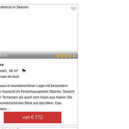
54514
ev
onen, 66 m²
naar de kust.
haus in wunderschöner Lage mit besonders
r Aussicht im Ferienhausgebiet Skarrev. Sowohl
n Terrassen als auch vom Haus aus haben Sie
wunderschönen Blick auf das Meer. Das
aus ...
van € 772