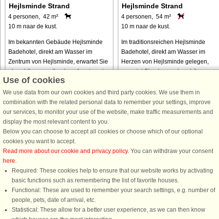
Hejlsminde Strand
Hejlsminde Strand
4 personen, 42 m²
4 personen, 54 m²
10 m naar de kust.
10 m naar de kust.
Im bekannten Gebäude Hejlsminde
Im traditionsreichen Hejlsminde
Badehotel, direkt am Wasser im
Badehotel, direkt am Wasser im
Zentrum von Hejlsminde, erwartet Sie
Herzen von Hejlsminde gelegen,
ein schönes, geräumiges Apartment
erwartet Sie ein wunderschönes und
Use of cookies
mit direktem Meerblick. Das Apartment
geräumiges Apartment mit direktem
bietet vier Schlafplätze: zwei ...
Meerblick. Das Apartment bietet
We use data from our own cookies and third party cookies. We use them in
insgesamt ...
combination with the related personal data to remember your settings, improve
our services, to monitor your use of the website, make traffic measurements and
van € 352
van € 342
display the most relevant content to you.
Below you can choose to accept all cookies or choose which of our optional
cookies you want to accept.
Read more about our cookie and privacy policy
. You can withdraw your consent
here
.
Required: These cookies help to ensure that our website works by activating
basic functions such as remembering the list of favorite houses.
Functional: These are used to remember your search settings, e.g. number of
DanCenter A/S - Kronprinsensgade 3, 2. - 1114 København K - Danmark
people, pets, date of arrival, etc.
Tel.: +45 70 13 00 00 - Fax.: +45 70 13 70 70 - CVR: 67324013
Statistical: These allow for a better user experience, as we can then know
Danske Bank Copenhagen - IBAN: DK35 3000 4073 0424 53 - BIC/Swift Code :