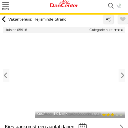
×
Menu
Zoeken
Vakantiehuis: Hejlsminde Strand
Inspiratie
Huis nr. 05918
Categorie huis:
★★★
Informatie over
Service
Kontakt
Kust/meer 1,0 km
Klantenbeoordelingen
Kies aankomst een aantal dagen