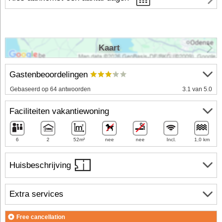
Kaart
Gastenbeoordelingen
Gebaseerd op 64 antwoorden
3.1 van 5.0
Faciliteiten vakantiewoning
6
2
52m²
nee
nee
Incl.
1,0 km
Huisbeschrijving
Extra services
Free cancellation