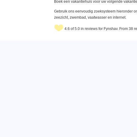
Boek een vakantiehuis voor uw volgende vakantie
Gebruik ons eenvoudig zoeksysteem hieronder om 
zeezicht, zwembad, vaatwasser en internet.
4.6 of 5.0 in reviews for Fynshav. From 38 r