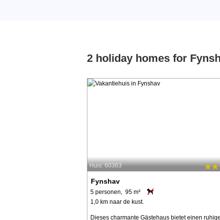
2 holiday homes for Fyns
Huis: 60363
Fynshav
5 personen, 95 m²
1,0 km naar de kust.
Dieses charmante Gästehaus bietet einen ruhig