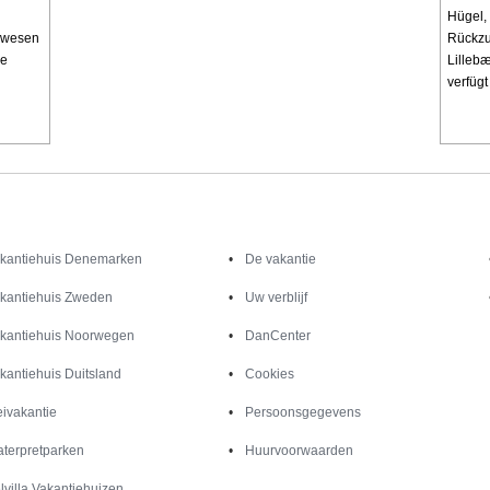
Hügel,
Anwesen
Rückzu
re
Lilleb
verfügt 
Inspiratie
Informatie over
kantiehuis Denemarken
De vakantie
kantiehuis Zweden
Uw verblijf
kantiehuis Noorwegen
DanCenter
kantiehuis Duitsland
Cookies
ivakantie
Persoonsgegevens
terpretparken
Huurvoorwaarden
lvilla Vakantiehuizen