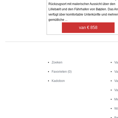
Rückzugsort mit malerischer Aussicht über den
Lillebælt und den Fährhafen von Bøjden. Das 
verfügt über komfortable Unterkünfte und mehre
gemütliche ...
van € 858
Zoeken
Zoeken
Va
Favorieten (0)
Va
Kadobon
Va
Va
Me
Wa
Be