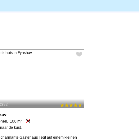
60392
hav
onen, 100 m²
naar de kust.
 charmante Gästehaus liegt auf einem kleinen