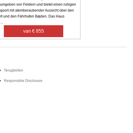
 umgeben von Feldern und bietet einen ruhigen
gsort mit atemberaubender Aussicht über den
ælt und den Fährhafen Bøjden. Das Haus
...
van € 855
Contact
Terugbellen
Responsible Disclosure