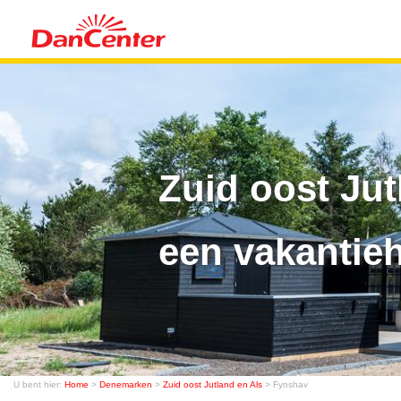
Zuid oost Ju
een vakantieh
U bent hier:
Home
>
Denemarken
>
Zuid oost Jutland en Als
> Fynshav