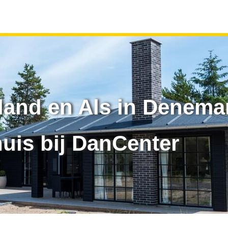
tland en Als in Denema
uis bij DanCenter