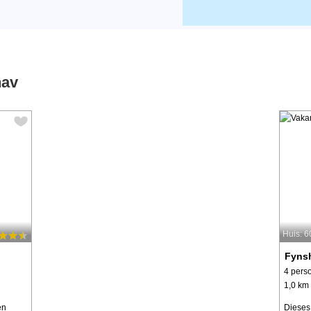
hav
Huis: 
Fyns
4 pers
1,0 km 
en
Dieses