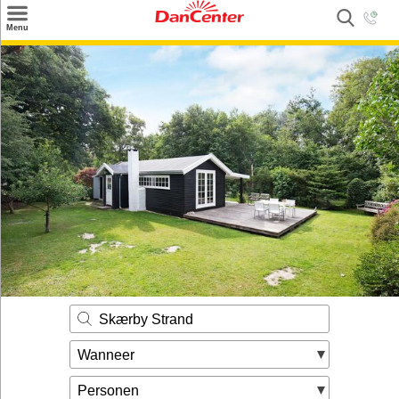
×
Menu
Zoeken
Inspiratie
Informatie over
Service
Kontakt
Skærby Strand
Wanneer
Personen