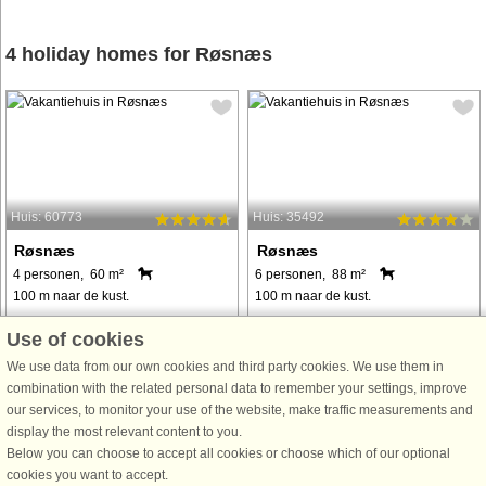
4 holiday homes for Røsnæs
Huis: 60773
Huis: 35492
Røsnæs
Røsnæs
4 personen, 60 m²
6 personen, 88 m²
100 m naar de kust.
100 m naar de kust.
Dieses charmante Ferienhaus an
Neu gebautes Ferienhaus von 2024!
Use of cookies
der Küste von Kalundborg bietet
Liegt in Agger und bietet Platz für bis
We use data from our own cookies and third party cookies. We use them in
eine gemütliche Atmosphäre für bis
zu 8 Personen. Das Haus verfügt
combination with the related personal data to remember your settings, improve
zu sechs Gäste. Mit drei
über 4 Schlafzimmer (2 mit
our services, to monitor your use of the website, make traffic measurements and
komfortablen Schlafzimmern und
Doppelbetten, 2 mit Einzelbetten)
display the most relevant content to you.
einem zusätzlichen Anbau ist es
und 2 Badezimmer – ideal für
Below you can choose to accept all cookies or choose which of our optional
perfekt für Familien ...
Familien ...
cookies you want to accept.