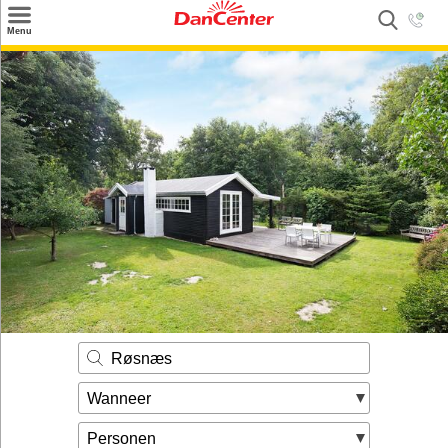
×
Menu
Zoeken
Inspiratie
Informatie over
Service
Kontakt
Røsnæs
Wanneer
Personen