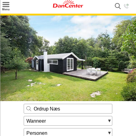
×
Menu
Zoeken
Inspiratie
Informatie over
Service
Kontakt
Ordrup Næs
Wanneer
Personen