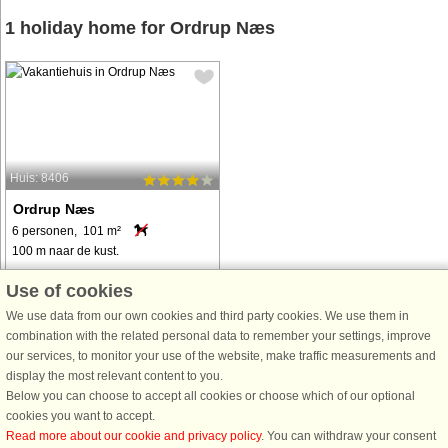
1 holiday home for Ordrup Næs
Huis: 8406
Ordrup Næs
6 personen, 101 m²
100 m naar de kust.
Bei Ordrup Næs liegt völlig ungestört
Use of cookies
und für sich, auf einem weitläufigen
We use data from our own cookies and third party cookies. We use them in
Rasengrundstück dieses
combination with the related personal data to remember your settings, improve
reetgedeckte Ferienhaus. Innen
our services, to monitor your use of the website, make traffic measurements and
erwarten Sie u.a. ein gemütliches
display the most relevant content to you.
Wohnzimmer mit Sitzecke und
Below you can choose to accept all cookies or choose which of our optional
schönem Kaminofen, ...
cookies you want to accept.
van € 783
Read more about our cookie and privacy policy
. You can withdraw your consent