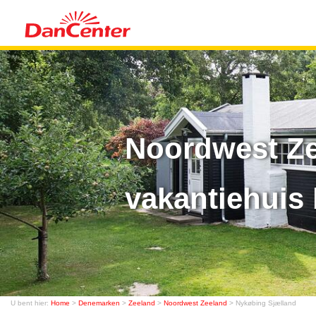
Noordwest Ze
vakantiehuis 
U bent hier:
Home
>
Denemarken
>
Zeeland
>
Noordwest Zeeland
> Nykøbing Sjælland