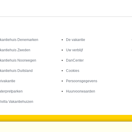
Inspiratie
Informatie over
kantiehuis Denemarken
De vakantie
kantiehuis Zweden
Uw verblijf
kantiehuis Noorwegen
DanCenter
kantiehuis Duitsland
Cookies
ivakantie
Persoonsgegevens
terpretparken
Huurvoorwaarden
lvilla Vakantiehuizen