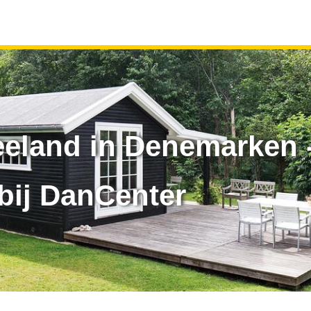
eland in Denemarken 
bij DanCenter