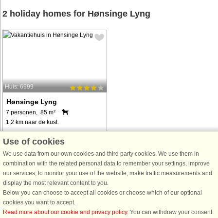
2 holiday homes for Hønsinge Lyng
Huis: 6999
Hønsinge Lyng
7 personen, 85 m²
1,2 km naar de kust.
Bei Hønsinge Lyng steht in einem
Use of cookies
Ferienhausgebiet auch dieses gut
We use data from our own cookies and third party cookies. We use them in
instand gehaltene und ansprechend
combination with the related personal data to remember your settings, improve
eingerichtete Ferienhaus mit drei
our services, to monitor your use of the website, make traffic measurements and
Schlafzimmern und zwei weiteren
display the most relevant content to you.
Schlafplätzen im kleineren Annex
Below you can choose to accept all cookies or choose which of our optional
nebenan ...
cookies you want to accept.
van € 700
Read more about our cookie and privacy policy
. You can withdraw your consent