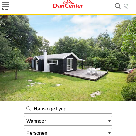
×
Menu
Zoeken
Inspiratie
Informatie over
Service
Kontakt
Hønsinge Lyng
Wanneer
Personen