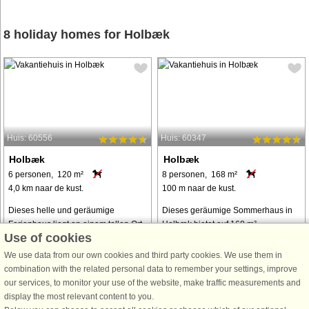
8 holiday homes for Holbæk
Huis: 60556
Huis: 60347
Holbæk
Holbæk
6 personen, 120 m²
8 personen, 168 m²
4,0 km naar de kust.
100 m naar de kust.
Dieses helle und geräumige
Dieses geräumige Sommerhaus in
Ferienhaus liegt an einem tollen Ort,
Holbæk bietet auf 168 m²
Use of cookies
in der Nähe der Fähre ØstreFærge,
Entspannung und Komfort und ist
des Wassers und eines
somit ein idealer Rückzugsort für die
We use data from our own cookies and third party cookies. We use them in
Lebensmittelgeschäfts. Die
Großfamilie oder eine Gruppe von
combination with the related personal data to remember your settings, improve
Unterkunft bietet von April bis
Freunden. Das Haus verfügt über
our services, to monitor your use of the website, make traffic measurements and
September Platz für bis ...
vier gemütliche ...
display the most relevant content to you.