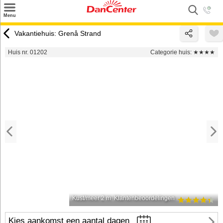
×
Menu
Zoeken
Vakantiehuis: Grenå Strand
Inspiratie
Huis nr. 01202
Categorie huis:
★★★★
Informatie over
Service
Kontakt
Kust/meer 2 m
Klantenbeoordelingen
Kies aankomst een aantal dagen