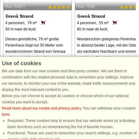
Huis: 64977
Huis: 7938
Grenå Strand
Grenå Strand
4 personen, 79 m²
4 personen, 55 m²
50 m naar de kust.
80 m naar de kust.
Dieses gemütliche, 79 m² große
Wunderschön gelegenes Ferienhau
Ferienhaus liegt nur 50 Meter vom
in absolut bester Lage, mit der Ostse
wunderschönen Strand von Grenaa
als nächstem Nachbarn und einem
entfernt und bietet den idealen
attraktiven Strandufer nur wenige
Use of cookies
Rahmen, in dem Natur, Ruhe und
Schritte entfernt. Vom Ferienhaus
Komfort aufeinandertreffen. Das helle
genießt man zudem herrliche
We use data from our own cookies and third party cookies. We use them in
und ...
Aussicht ...
combination with the related personal data to remember your settings, improve
our services, to monitor your use of the website, make traffic measurements and
van € 436
van € 460
display the most relevant content to you.
Below you can choose to accept all cookies or choose which of our optional
cookies you want to accept.
Read more about our cookie and privacy policy
. You can withdraw your consent
here
.
Required: These cookies help to ensure that our website works by activating
basic functions such as remembering the list of favorite houses.
Functional: These are used to remember your search settings, e.g. number of
DanCenter A/S - Kronprinsensgade 3, 2. - 1114 København K - Danmark