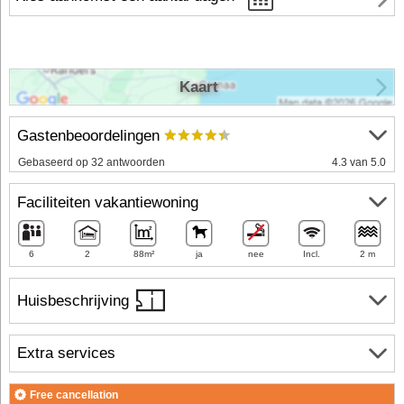
Kaart
Gastenbeoordelingen
Gebaseerd op 32 antwoorden
4.3 van 5.0
Faciliteiten vakantiewoning
6
2
88m²
ja
nee
Incl.
2 m
Huisbeschrijving
Extra services
Free cancellation