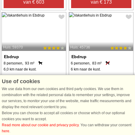
van € 603
van € 173
Huis: 59370
Huis: 45736
Ebdrup
Ebdrup
8 personen, 93 m²
6 personen, 83 m²
6,0 km naar de kust.
6 km naar de kust.
Erleben Sie echte nordische
Dieses solide Ferienhaus aus
Use of cookies
Gemütlichkeit in diesem charmanten
norwegischen Baumstämmen
We use data from our own cookies and third party cookies. We use them in
norwegischen Blockhaus im
versprüht skandinavischen Charme
combination with the related personal data to remember your settings, improve
idyllischen Ebdrup, ausgestattet mit
und bietet eine warme, gemütliche
our services, to monitor your use of the website, make traffic measurements and
Whirlpool und Sauna. Von der
Atmosphäre. Vom Eingangsbereich
display the most relevant content to you.
einladenden Eingangsdiele aus hat
aus gelangen Gäste in zwei
Below you can choose to accept all cookies or choose which of our optional
man Zugang zu ...
Schlafzimmer und ein ...
cookies you want to accept.
van € 397
van € 416
Read more about our cookie and privacy policy
. You can withdraw your consent
here
.