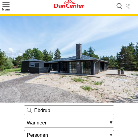
×
Menu
Zoeken
Inspiratie
Informatie over
Service
Kontakt
Ebdrup
Wanneer
Personen