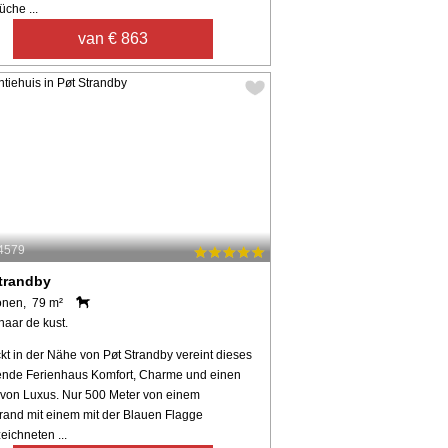
che ...
van € 863
44579
trandby
onen, 79 m²
naar de kust.
kt in der Nähe von Pøt Strandby vereint dieses
ende Ferienhaus Komfort, Charme und einen
von Luxus. Nur 500 Meter von einem
rand mit einem mit der Blauen Flagge
eichneten ...