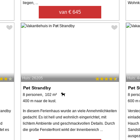
liegen, ...
Wohnkü
van € 645
Huis: 26205
Huis: 
Pøt Strandby
Pøt S
8 personen, 102 m²
8 pers
400 m naar de kust.
600 m 
trandby
In diesem Ferienhaus wurde an viele Annehmlichkeiten
Verstec
gedacht. Es ist hell und wohnlich eingerichtet, mit
einlad
nd
lichtem Ambiente und geschmackvollen Details. Durch
Hauch 
tet es
die große Fensterfront wirkt der Innenbereich ...
Sandst
ausgez