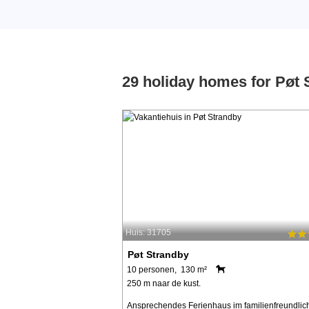
29 holiday homes for Pøt 
Huis: 31705
Pøt Strandby
10 personen, 130 m²
250 m naar de kust.
Ansprechendes Ferienhaus im familienfreundlic