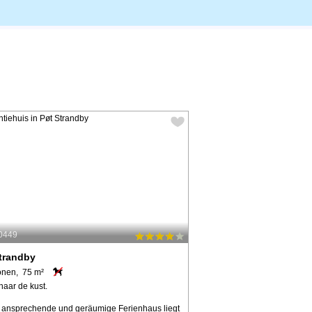
70449
trandby
onen, 75 m²
naar de kust.
 ansprechende und geräumige Ferienhaus liegt