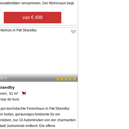
nenaktivitäten versammeln. Der Wohnraum liegt
..
van € 498
44874
trandby
onen, 81 m²
naar de kust.
 gut durchdachte Ferienhaus in Pøt Strandby
ein helles, geräumiges Ambiente für ein
enleben, nur 10 Autominuten von der charmanten
adt Juelsminde entfernt. Die offene