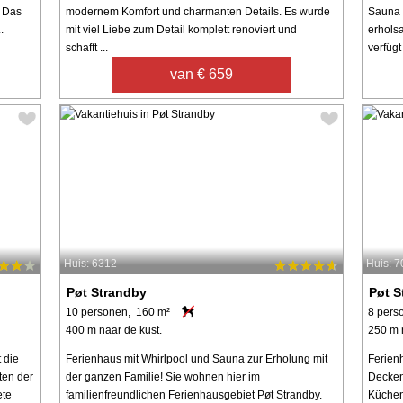
. Das
modernem Komfort und charmanten Details. Es wurde
Sauna u
.
mit viel Liebe zum Detail komplett renoviert und
erhols
schafft ...
verfügt 
van € 659
Huis: 6312
Huis: 
Pøt Strandby
Pøt S
10 personen, 160 m²
8 pers
400 m naar de kust.
250 m 
 die
Ferienhaus mit Whirlpool und Sauna zur Erholung mit
Ferien
ten der
der ganzen Familie! Sie wohnen hier im
Decken
ete
familienfreundlichen Ferienhausgebiet Pøt Strandby.
Küchen