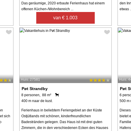
Das geräumige, 2020 erbaute Ferienhaus hat einem
den In
offenen Küchen-/Wohnbereich ...
etwas .
van € 1.003
Huis: 27581
Huis: 
Pøt Strandby
Pøt S
8 personen, 88 m²
6 pers
400 m naar de kust.
500 m 
on
Ferienhaus in beliebtem Feriengebiet an der Küste
Dieses
et sich
Ostjütlands mit schönen, kinderfreundlichen
bietet 
o
Badestränden gelegen. Das Haus ist mit drei guten
Famili
Zimmern, die in den verschiedenen Ecken des Hauses
Hafenst