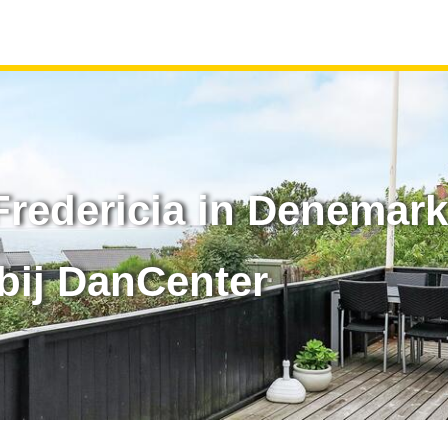
Fredericia in Denemar
bij DanCenter