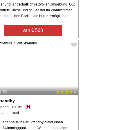
ger und landschaftlich reizvoller Umgebung. Gut
tattete Küche und gr. Fenster im Wohnzimmer,
en herrlichen Blick in die Natur ermöglichen. ...
van € 568
52789
trandby
sonen, 130 m²
naar de kust.
 Ferienhaus in Pøt Strandby bietet einen
en Swimmingpool, einen Whirlpool und eine