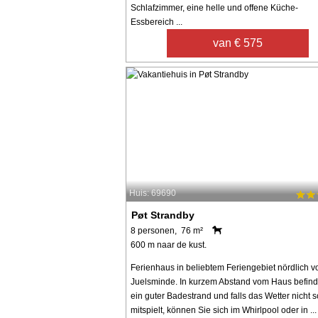
Schlafzimmer, eine helle und offene Küche-
Essbereich ...
van € 575
Huis: 69690
Pøt Strandby
8 personen, 76 m²
600 m naar de kust.
Ferienhaus in beliebtem Feriengebiet nördlich v
Juelsminde. In kurzem Abstand vom Haus befind
ein guter Badestrand und falls das Wetter nicht s
mitspielt, können Sie sich im Whirlpool oder in ...