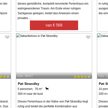
on der
dieses gemütliche, komplett renovierte Ferienhaus ein
in ruhi
wahrgewordener Traum. Am Ende einer ruhigen
ausges
rlpool
Sackgasse gelegen, bietet das Anwesen einen
die ein
privaten ...
van € 568
Huis: 56537
Huis: 
Pøt Strandby
Pøt S
5 personen, 76 m²
10 per
300 m naar de kust.
200 m 
strand,
Dieses Ferienhaus in der Nähe von Pøt Strandby liegt
Dieses
en. Das
ruhig und bietet die perfekte Kombination aus
privat