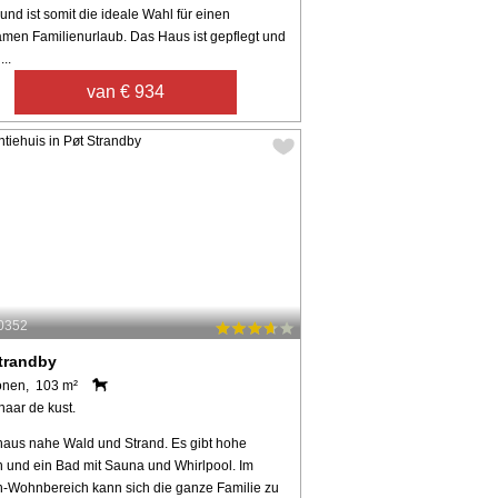
nd ist somit die ideale Wahl für einen
amen Familienurlaub. Das Haus ist gepflegt und
...
van € 934
70352
trandby
onen, 103 m²
naar de kust.
haus nahe Wald und Strand. Es gibt hohe
 und ein Bad mit Sauna und Whirlpool. Im
-Wohnbereich kann sich die ganze Familie zu