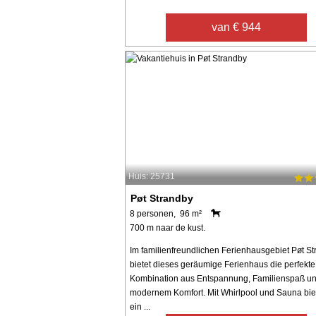
van € 944
Huis: 25731
Pøt Strandby
8 personen, 96 m²
700 m naar de kust.
Im familienfreundlichen Ferienhausgebiet Pøt S
bietet dieses geräumige Ferienhaus die perfekte
Kombination aus Entspannung, Familienspaß u
modernem Komfort. Mit Whirlpool und Sauna bie
ein ...