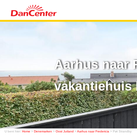
Aarhus naar 
vakantiehuis 
U bent hier:
Home
>
Denemarken
>
Oost Jutland
>
Aarhus naar Fredericia
> Pøt Strandby