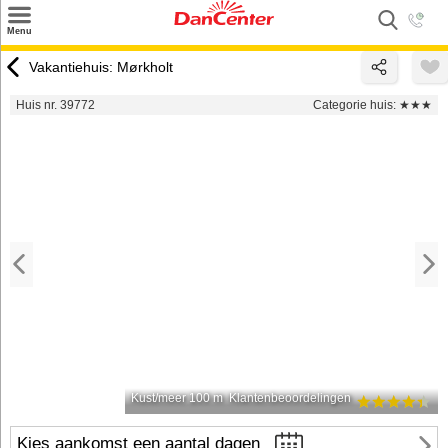
×
Menu
Zoeken
Vakantiehuis: Mørkholt
Inspiratie
Huis nr. 39772
Categorie huis:
★★★
Informatie over
Service
Kontakt
Kust/meer 100 m
Klantenbeoordelingen
Kies aankomst een aantal dagen