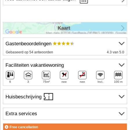
Kaart
Gastenbeoordelingen
Gebaseerd op 54 antwoorden
4.3 van 5.0
Faciliteiten vakantiewoning
6
3
75m²
nee
nee
Incl.
100 m
Huisbeschrijving
Extra services
Free cancellation