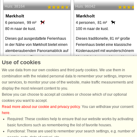
Huis: 38164
Huis: 96042
Mørkholt
Mørkholt
6 personen, 99 m²
4 personen, 81 m²
80 m naar de kust.
100 m naar de kust.
Dieses gut ausgestattete Ferienhaus
Dieses traditionelle, 81 m² große
in der Nähe von Mørkholt bietet einen
Ferienhaus bietet eine klassische
atemberaubenden Panoramablick auf
Küstenauszeit mit wunderschönem
die Küste, den Sie am besten vom
Meerblick, der sowohl vom Haus als
Use of cookies
hellen und geräumigen Wohnzimmer
auch von der Terrasse aus genosse
aus genießen können. Das helle ...
werden kann. Das Herzstück des ...
We use data from our own cookies and third party cookies. We use them in
combination with the related personal data to remember your settings, improve
our services, to monitor your use of the website, make traffic measurements and
van € 831
van € 478
display the most relevant content to you.
Below you can choose to accept all cookies or choose which of our optional
cookies you want to accept.
Read more about our cookie and privacy policy
. You can withdraw your consent
here
.
Required: These cookies help to ensure that our website works by activating
basic functions such as remembering the list of favorite houses.
Functional: These are used to remember your search settings, e.g. number of
DanCenter A/S - Kronprinsensgade 3, 2. - 1114 København K - Danmark