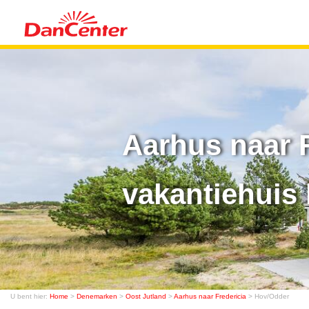
Aarhus naar 
vakantiehuis 
U bent hier:
Home
>
Denemarken
>
Oost Jutland
>
Aarhus naar Fredericia
> Hov/Odder