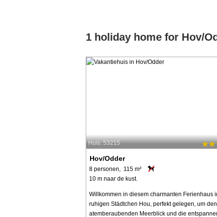
1 holiday home for Hov/O
Huis: 53215
Hov/Odder
8 personen, 115 m²
10 m naar de kust.
Willkommen in diesem charmanten Ferienhaus 
ruhigen Städtchen Hou, perfekt gelegen, um den
atemberaubenden Meerblick und die entspann