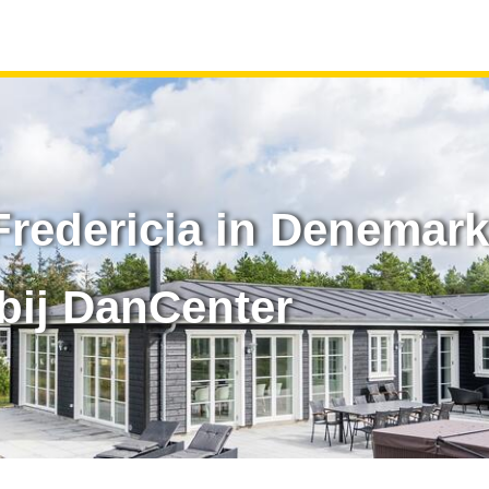
Fredericia in Denemar
bij DanCenter