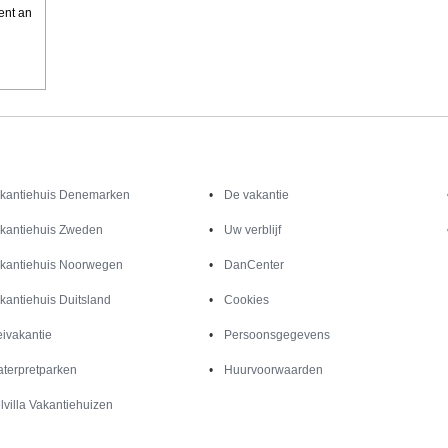
ent an
Inspiratie
Informatie over
kantiehuis Denemarken
De vakantie
kantiehuis Zweden
Uw verblijf
kantiehuis Noorwegen
DanCenter
kantiehuis Duitsland
Cookies
ivakantie
Persoonsgegevens
terpretparken
Huurvoorwaarden
lvilla Vakantiehuizen