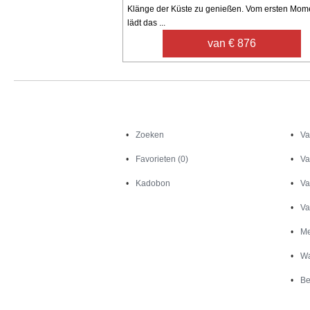
Klänge der Küste zu genießen. Vom ersten Mom
lädt das ...
van € 876
Zoeken
Zoeken
Va
Favorieten (0)
Va
Kadobon
Va
Va
Me
Wa
Be