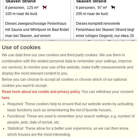
Skaven Strand
Skaven Strand
8 personen, 125 m²
6 personen, 97 m²
100 m naar de kust.
200 m naar de kust.
Dieses zweigeschossige Ferienhaus
Dieses komplett renovierte
mit Sauna und Whirlpool im Bad findet
Ferienhaus bei Skaven Strand liegt i
man bei Skaven, auf einem
einer ruhigen Gegend, nur etwa 200
Naturgrundstück nut etwa 100 m vom
m vom Ringkøbing Fjord entfernt. Da
Use of cookies
Ringkøbing Fjord entfernt. Sowohl
für die Saison 2022 komplett
vom oberen Stockwerk als auch
renovierte Ferienhaus präsentiert
We use data from our own cookies and third party cookies. We use them in
vom ...
sich ...
combination with the related personal data to remember your settings, improve
our services, to monitor your use of the website, make traffic measurements and
van € 534
van € 819
display the most relevant content to you.
Below you can choose to accept all cookies or choose which of our optional
cookies you want to accept.
Read more about our cookie and privacy policy
. You can withdraw your consent
here
.
Required: These cookies help to ensure that our website works by activating
basic functions such as remembering the list of favorite houses.
Functional: These are used to remember your search settings, e.g. number of
DanCenter A/S - Kronprinsensgade 3, 2. - 1114 København K - Danmark
people, pets, date of arrival, etc.
Tel.: +45 70 13 00 00 - Fax.: +45 70 13 70 70 - CVR: 67324013
Statistical: These allow for a better user experience, as we can then know
Danske Bank Copenhagen - IBAN: DK35 3000 4073 0424 53 - BIC/Swift Code :
which houses are the most interesting.