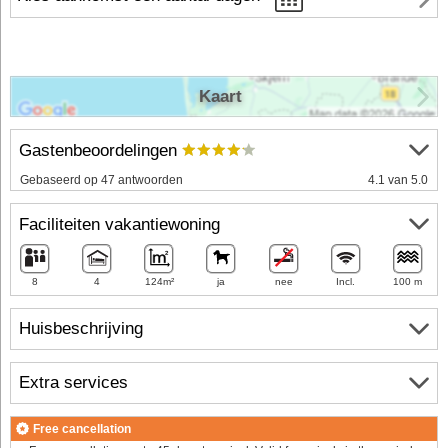
Kaart
Gastenbeoordelingen
Gebaseerd op 47 antwoorden
4.1 van 5.0
Faciliteiten vakantiewoning
8
4
124m²
ja
nee
Incl.
100 m
Huisbeschrijving
Extra services
Free cancellation