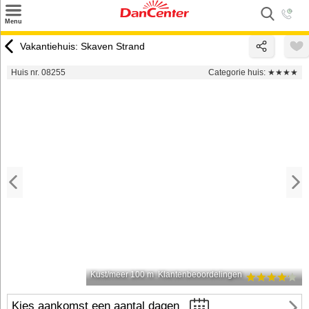
×
Menu
Zoeken
Vakantiehuis: Skaven Strand
Inspiratie
Huis nr. 08255
Categorie huis:
★★★★
Informatie over
Service
Kontakt
Kust/meer 100 m
Klantenbeoordelingen
Kies aankomst een aantal dagen