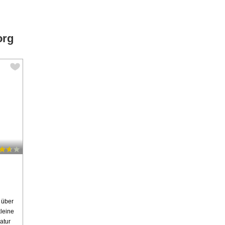
org
 über
kleine
atur