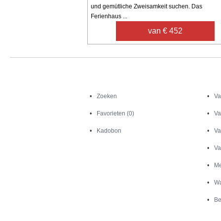
und gemütliche Zweisamkeit suchen. Das
Ferienhaus ...
van € 452
Zoeken
Zoeken
Va
Favorieten (0)
Va
Kadobon
Va
Va
Me
Wa
Be