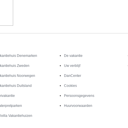
Inspiratie
Informatie over
kantiehuis Denemarken
De vakantie
kantiehuis Zweden
Uw verblijf
kantiehuis Noorwegen
DanCenter
kantiehuis Duitsland
Cookies
ivakantie
Persoonsgegevens
terpretparken
Huurvoorwaarden
lvilla Vakantiehuizen