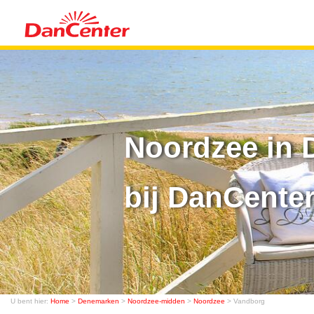
Noordzee in 
bij DanCente
U bent hier:
Home
>
Denemarken
>
Noordzee-midden
>
Noordzee
> Vandborg