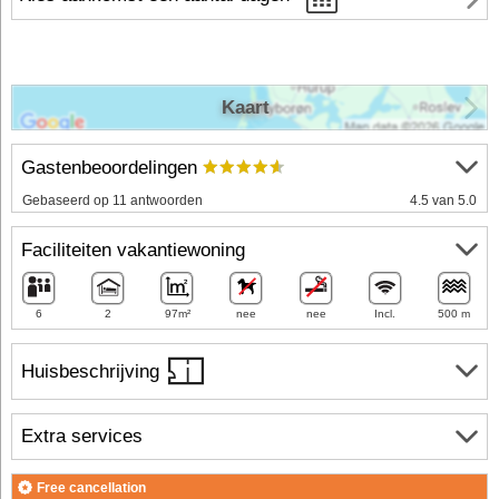
Kaart
Gastenbeoordelingen
Gebaseerd op 11 antwoorden
4.5 van 5.0
Faciliteiten vakantiewoning
6
2
97m²
nee
nee
Incl.
500 m
Huisbeschrijving
Extra services
Free cancellation