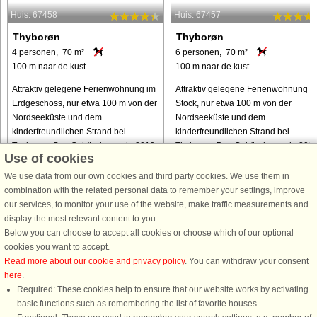
Huis: 67458
Huis: 67457
Thyborøn
Thyborøn
4 personen, 70 m²
6 personen, 70 m²
100 m naar de kust.
100 m naar de kust.
Attraktiv gelegene Ferienwohnung im
Attraktiv gelegene Ferienwohnung 1.
Erdgeschoss, nur etwa 100 m von der
Stock, nur etwa 100 m von der
Nordseeküste und dem
Nordseeküste und dem
kinderfreundlichen Strand bei
kinderfreundlichen Strand bei
Thyborøn. Das Gebäude wurde 2010
Thyborøn. Das Gebäude wurde 201
Use of cookies
renoviert und ist ideal für mehrere
renoviert und ist ideal für mehrere
Familien, ...
Familien, denn ...
We use data from our own cookies and third party cookies. We use them in
combination with the related personal data to remember your settings, improve
our services, to monitor your use of the website, make traffic measurements and
van € 378
van € 388
display the most relevant content to you.
Below you can choose to accept all cookies or choose which of our optional
cookies you want to accept.
Read more about our cookie and privacy policy
. You can withdraw your consent
here
.
Required: These cookies help to ensure that our website works by activating
basic functions such as remembering the list of favorite houses.