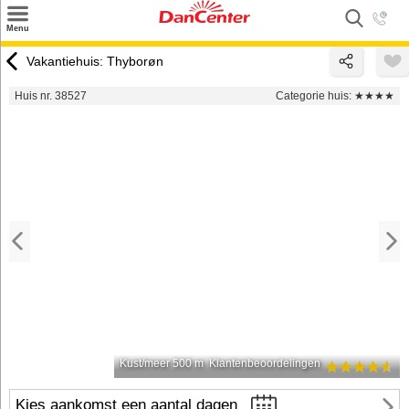
×
Menu
Zoeken
Vakantiehuis: Thyborøn
Inspiratie
Huis nr. 38527
Categorie huis:
★★★★
Informatie over
Service
Kontakt
Kust/meer 500 m
Klantenbeoordelingen
Kies aankomst een aantal dagen