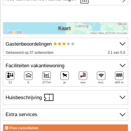
Kaart
Gastenbeoordelingen
Gebaseerd op 37 antwoorden
3.1 van 5.0
Faciliteiten vakantiewoning
12
6
277m²
ja
nee
Incl.
400 m
Huisbeschrijving
Extra services
Free cancellation