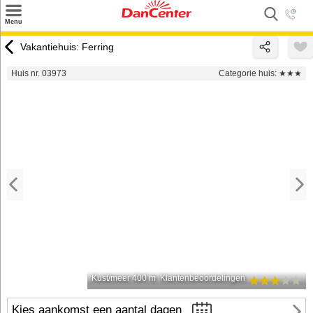
×
Menu
Zoeken
Vakantiehuis: Ferring
Inspiratie
Huis nr. 03973
Categorie huis:
★★★
Informatie over
Service
Kontakt
Kust/meer 400 m
Klantenbeoordelingen
Kies aankomst een aantal dagen