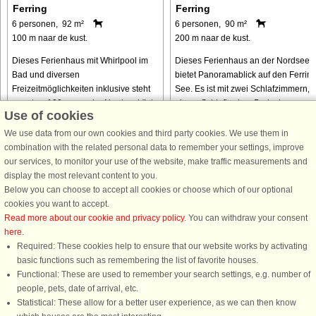
Ferring
Ferring
6 personen, 92 m²
6 personen, 90 m²
100 m naar de kust.
200 m naar de kust.
Dieses Ferienhaus mit Whirlpool im
Dieses Ferienhaus an der Nordsee
Bad und diversen
bietet Panoramablick auf den Ferrin
Freizeitmöglichkeiten inklusive steht
See. Es ist mit zwei Schlafzimmern,
nur etwa 100 m von der Nordseeküste
einem Schlafboden, Badezimmer,
Use of cookies
und dem Seeufer des Ferring Sø
Wohnzimmer und Küche/Esszimmer
entfernt. Es wurde auf einem gut
eingerichtet. Darüber hinaus gibt ...
We use data from our own cookies and third party cookies. We use them in
1.000 m2 großen, ...
combination with the related personal data to remember your settings, improve
our services, to monitor your use of the website, make traffic measurements and
van € 433
van € 429
display the most relevant content to you.
Below you can choose to accept all cookies or choose which of our optional
cookies you want to accept.
Read more about our cookie and privacy policy
. You can withdraw your consent
here
.
Required: These cookies help to ensure that our website works by activating
basic functions such as remembering the list of favorite houses.
Functional: These are used to remember your search settings, e.g. number of
DanCenter A/S - Kronprinsensgade 3, 2. - 1114 København K - Danmark
people, pets, date of arrival, etc.
Tel.: +45 70 13 00 00 - Fax.: +45 70 13 70 70 - CVR: 67324013
Statistical: These allow for a better user experience, as we can then know
Danske Bank Copenhagen - IBAN: DK35 3000 4073 0424 53 - BIC/Swift Code :