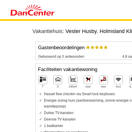
Vakantiehuis:
Vester Husby
,
Holmsland Kli
Gastenbeoordelingen
Gebaseerd op 5 antwoorden
4.8 va
Faciliteiten vakantiewoning
7
3
140m²
nee
nee
Incl.
4
Hassel free checkin via Smart lock keyboxes
Energie-zuinig huis (aardverwarming, zonne-energie o
warmtepomp)
Duitse TV-kanalen:
Deense TV kanalen
1 badkamer