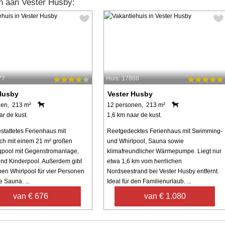
n aan Vester Husby:
77
Huis: 17866
Husby
Vester Husby
nen, 213 m²
12 personen, 213 m²
ar de kust.
1,6 km naar de kust.
stattetes Ferienhaus mit
Reetgedecktes Ferienhaus mit Swimming-
ch mit einem 21 m² großen
und Whirlpool, Sauna sowie
pool mit Gegenstromanlage,
klimafreundlicher Wärmepumpe. Liegt nur
nd Kinderpool. Außerdem gibt
etwa 1,6 km vom herrlichen
nen Whirlpool für vier Personen
Nordseestrand bei Vester Husby entfernt.
 Sauna. ...
Ideal für den Familienurlaub. ...
van € 676
van € 1.080