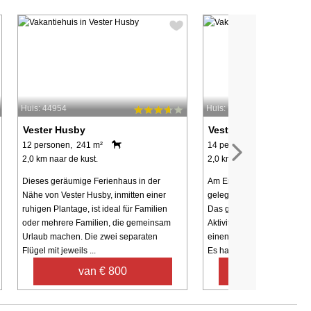
Huis: 44954
Huis: 7845
Vester Husby
Vester Husby
12 personen, 241 m²
14 personen, 220 m²
2,0 km naar de kust.
2,0 km naar de kust.
Dieses geräumige Ferienhaus in der
Am Ende einer ruhigen Sa
Nähe von Vester Husby, inmitten einer
gelegenes Ferienhaus bei 
ruhigen Plantage, ist ideal für Familien
Das geräumige Ferienhaus 
oder mehrere Familien, die gemeinsam
Aktivitäten für den Freizei
Urlaub machen. Die zwei separaten
einen Whirlpool für erhols
Flügel mit jeweils ...
Es hat drei Ebenen und ...
van € 800
van € 49