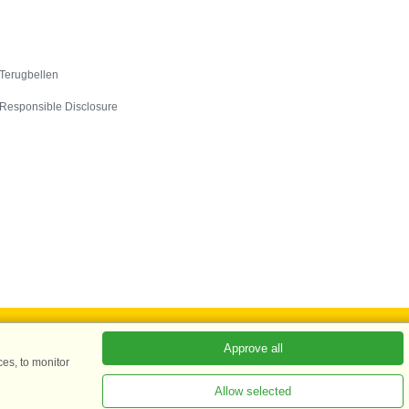
Contact
Terugbellen
Responsible Disclosure
Approve all
es, to monitor
ADKKK
Allow selected