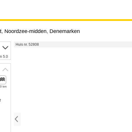
t
,
Noordzee-midden
,
Denemarken
Huis nr. 52808
n 5.0
,0 km
f