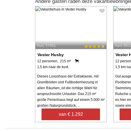
Andere gasten raden deze vakantiewoninge
Huis: 57451
Huis: 853
Vester Husby
Vester 
12 personen, 215 m²
12 perso
1,5 km naar de kust.
1,5 km na
Dieses Luxushaus der Extraklasse, mit
Gut ausge
Granitböden und Fußbodenheizung in
Poolberei
allen Räumen, ist die richtige Wahl für
Swimming
anspruchsvolle Urlauber. Das 215 m²
Rutsche u
große Ferienhaus liegt auf einem 5.000 m²
es hier ei
großen Naturgrundstück, ...
sowie eine
van € 1.292