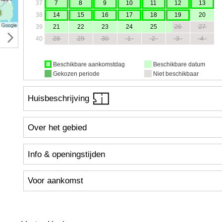
37
7
8
9
10
11
12
13
38
14
15
16
17
18
19
20
39
21
22
23
24
25
26
27
40
28
29
30
1
2
3
4
Beschikbare aankomstdag
Beschikbare datum
Gekozen periode
Niet beschikbaar
Huisbeschrijving
Over het gebied
Info & openingstijden
Voor aankomst