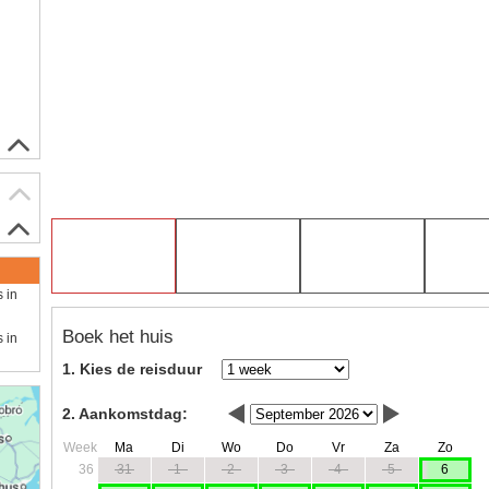
s in
Boek het huis
s in
1. Kies de reisduur
2. Aankomstdag:
Week
Ma
Di
Wo
Do
Vr
Za
Zo
36
31
1
2
3
4
5
6