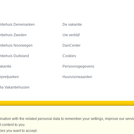
Inspiratie
Informatie over
ntiehuis Denemarken
De vakantie
ntiehuis Zweden
Uw verblijf
ntiehuis Noorwegen
DanCenter
ntiehuis Duitsland
Cookies
akantie
Persoonsgegevens
rpretparken
Huurvoorwaarden
lla Vakantiehuizen
DanCenter A/S - Kronprinsensgade 3, 2. - 1114 København K - Danmark
ation with the related personal data to remember your settings, improve our servic
Tel.: +45 70 13 00 00 - Fax.: +45 70 13 70 70 - CVR: 67324013
 content to you.
ke Bank Copenhagen - IBAN: DK35 3000 4073 0424 53 - BIC/Swift Code : DAB
ies you want to accept.