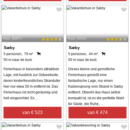
Huis: 80871
Huis: 54531
Sæby
Sæby
5 personen, 79 m²
5 personen, 44 m²
50 m naar de kust.
50 m naar de kust.
Ferienhaus in besonders attraktiver
Dieses kleine und gemütliche
Lage, mit Ausblick zur Ostseeküste,
Ferienhaus genießt eine
deren kinderfreundliches Strandufer
fantastische Lage, nur einen
hier nur etwa 50 m entfernt ist. Das
Katzensprung vom Strand in Sæby
Ferienhaus ist recht geräumig und
entfernt. Obwohl das Haus selbst
hell eingerichtet. Es ...
kompakt ist, ist es die perfekte Wahl
für Gäste, die Ruhe, ...
van € 523
van € 474