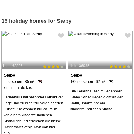
15 holiday homes for Sæby
Huis: 63895
Huis: 36935
Sæby
Sæby
6 personen, 85 m²
4+2 personen, 62 m²
75 m naar de kust.
Die Ferienhäuser im Ferienpark
Ferienhaus mit besonders attraktiver
Sæby Søbad liegen dicht an der
Lage und Aussicht zur vorgelagerten
Natur, unmittelbar am
Ostsee. Sie wohnen nur ca. 75 m
kinderfreundlichen Strand.
von einem kinderfreundlichen
Strandufer und erreichen die kleine
Hafenstadt Sæby Havn von hier
aus ...