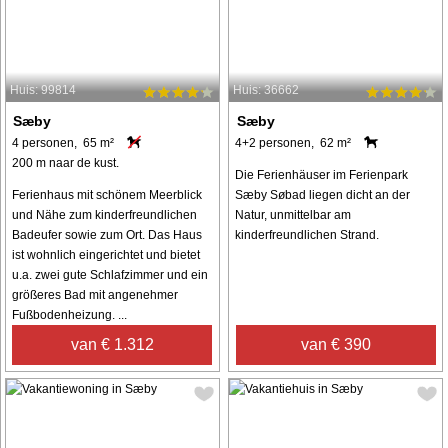
Huis: 99814
Huis: 36662
Sæby
Sæby
4 personen, 65 m²
4+2 personen, 62 m²
200 m naar de kust.
Die Ferienhäuser im Ferienpark
Ferienhaus mit schönem Meerblick
Sæby Søbad liegen dicht an der
und Nähe zum kinderfreundlichen
Natur, unmittelbar am
Badeufer sowie zum Ort. Das Haus
kinderfreundlichen Strand.
ist wohnlich eingerichtet und bietet
u.a. zwei gute Schlafzimmer und ein
größeres Bad mit angenehmer
Fußbodenheizung. ...
van € 1.312
van € 390