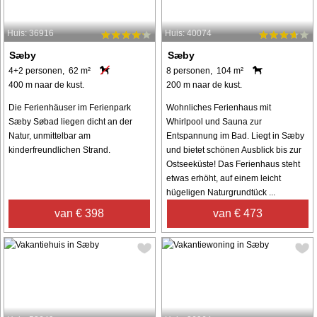
Huis: 36916
Huis: 40074
Sæby
Sæby
4+2 personen, 62 m²
8 personen, 104 m²
400 m naar de kust.
200 m naar de kust.
Die Ferienhäuser im Ferienpark
Wohnliches Ferienhaus mit
Sæby Søbad liegen dicht an der
Whirlpool und Sauna zur
Natur, unmittelbar am
Entspannung im Bad. Liegt in Sæby
kinderfreundlichen Strand.
und bietet schönen Ausblick bis zur
Ostseeküste! Das Ferienhaus steht
etwas erhöht, auf einem leicht
hügeligen Naturgrundtück ...
van € 398
van € 473