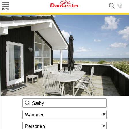
×
Menu
Zoeken
Inspiratie
Informatie over
Service
Kontakt
Sæby
Wanneer
Personen