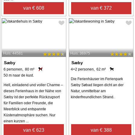
van € 608
van € 372
Huis: 44581
Huis: 36975
Sæby
Sæby
6 personen, 80 m²
4+2 personen, 62 m²
50 m naar de kust.
Die Ferienhäuser im Ferienpark
Hell, einladend und voller Charme –
Sæby Søbad liegen dicht an der
dieses Ferienhaus in der Nähe von
Natur, unmittelbar am
Sæby ist der perfekte Rückzugsort
kinderfreundlichen Strand.
für Familien oder Freunde, die
Meerblick und entspannte
Küstenatmosphäre suchen. Nur
einen kurzen ...
van € 623
van € 388