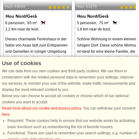
Huis: 44654
Huis: 63379
Hou Nord/Gerå
Hou Nord/Gerå
6 personen, 93 m²
5 personen, 75 m²
1,2 km naar de kust.
1,6 km naar de kust.
Dieses charmante Ferienhaus in der
Schöne Wohnung in einem kleinen,
Nähe von Asaa lädt zum Entspannen
ruhigen Dorf. Diese schöne Wohnun
und Genießen in ruhiger Umgebung
ist ideal für eine kleine Familie, die
ein. Versteckt auf einem eingezäunten
einen Urlaub in ruhiger Umgebung
Use of cookies
Grundstück bietet es Privatsphäre und
verbringen möchte. Sie bietet Platz f
viel Platz zum Entspannen ...
bis zu fünf Personen ...
We use data from our own cookies and third party cookies. We use them in
combination with the related personal data to remember your settings, improve
van € 489
van € 292
our services, to monitor your use of the website, make traffic measurements and
display the most relevant content to you.
Below you can choose to accept all cookies or choose which of our optional
cookies you want to accept.
Read more about our cookie and privacy policy
. You can withdraw your consent
here
.
Required: These cookies help to ensure that our website works by activating
basic functions such as remembering the list of favorite houses.
DanCenter A/S - Kronprinsensgade 3, 2. - 1114 København K - Danmark
Functional: These are used to remember your search settings, e.g. number of
Tel.: +45 70 13 00 00 - Fax.: +45 70 13 70 70 - CVR: 67324013