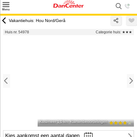
×
Menu
Zoeken
Vakantiehuis: Hou Nord/Gerå
Inspiratie
Huis nr. 54978
Categorie huis:
★★★
Informatie over
Service
Kontakt
Kust/meer 1,0 km
Klantenbeoordelingen
Kies aankomst een aantal dagen