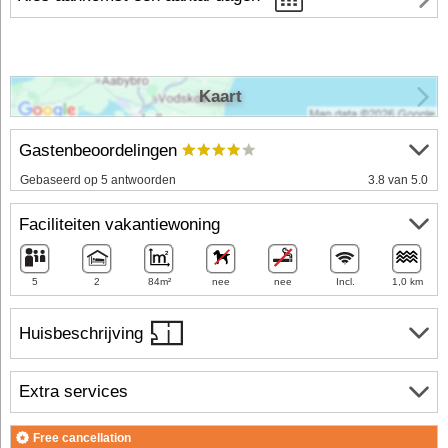
Kaart
Gastenbeoordelingen
Gebaseerd op 5 antwoorden
3.8 van 5.0
Faciliteiten vakantiewoning
5
2
84m²
nee
nee
Incl.
1,0 km
Huisbeschrijving
Extra services
Free cancellation