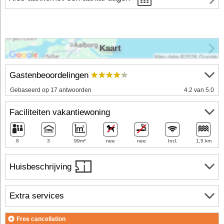
Kaart
Gastenbeoordelingen
Gebaseerd op 17 antwoorden
4.2 van 5.0
Faciliteiten vakantiewoning
8
3
99m²
nee
nee
Incl.
1,5 km
Huisbeschrijving
Extra services
Free cancellation