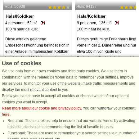
Huis: 50938
Huis: 94137
Hals/Koldkær
Hals/Koldkær
4 personen, 53 m²
9 personen, 136 m²
100 m naar de kust.
100 m naar de kust.
Diese attraktiv gelegene
Dieses geräumige Ferienhaus liegt
Erdgeschosswohnung befindet sich in
vorne in der 2. Dünenreihe und nur
einer Anlage im malerischen Koldkær
etwa 100 m von Küste und
bei Hals. Nur 100 Meter von einem
Badestrand. Zur Unterhaltung stehe
Use of cookies
kinderfreundlichen Sandstrand
im Haus WLAN und ein Fernseher mi
entfernt, ist sie die perfekte Wahl für ...
internationaler Senderauswahl
We use data from our own cookies and third party cookies. We use them in
sowie ...
combination with the related personal data to remember your settings, improve
our services, to monitor your use of the website, make traffic measurements and
van € 398
van € 993
display the most relevant content to you.
Below you can choose to accept all cookies or choose which of our optional
cookies you want to accept.
Read more about our cookie and privacy policy
. You can withdraw your consent
here
.
Required: These cookies help to ensure that our website works by activating
basic functions such as remembering the list of favorite houses.
Functional: These are used to remember your search settings, e.g. number of
DanCenter A/S - Kronprinsensgade 3, 2. - 1114 København K - Danmark