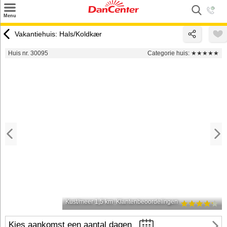
×
Menu
Zoeken
Vakantiehuis: Hals/Koldkær
Inspiratie
Huis nr. 30095
Categorie huis:
★★★★★
Informatie over
Service
Kontakt
Kust/meer 1,5 km
Klantenbeoordelingen
Kies aankomst een aantal dagen