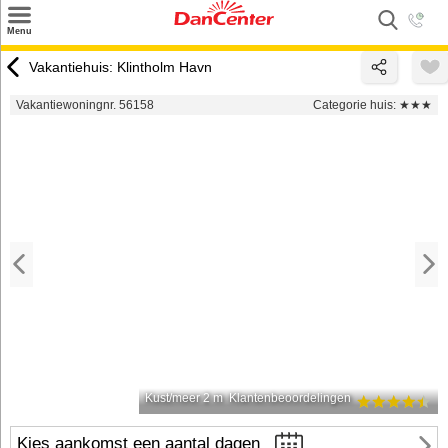
×
Menu
Zoeken
Vakantiehuis: Klintholm Havn
Inspiratie
Vakantiewoningnr. 56158
Categorie huis:
★★★
Informatie over
Service
Kontakt
Kust/meer 2 m
Klantenbeoordelingen
Kies aankomst een aantal dagen