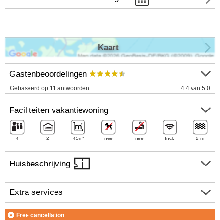
Kaart
Gastenbeoordelingen
Gebaseerd op 11 antwoorden
4.4 van 5.0
Faciliteiten vakantiewoning
4
2
45m²
nee
nee
Incl.
2 m
Huisbeschrijving
Extra services
Free cancellation