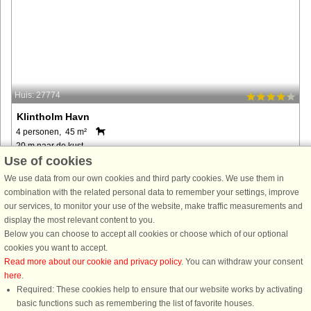
Huis: 27774
Klintholm Havn
4 personen, 45 m²
20 m naar de kust.
Use of cookies
Kommen Sie auf dem Land- oder Seeweg! Sie wohnen in hübschen
We use data from our own cookies and third party cookies. We use them in
Ferienwohnungen direkt am Hafen. Kinderfreundlicher Strand.
combination with the related personal data to remember your settings, improve
van € 430
our services, to monitor your use of the website, make traffic measurements and
display the most relevant content to you.
Below you can choose to accept all cookies or choose which of our optional
cookies you want to accept.
Read more about our cookie and privacy policy
. You can withdraw your consent
here
.
Required: These cookies help to ensure that our website works by activating
basic functions such as remembering the list of favorite houses.