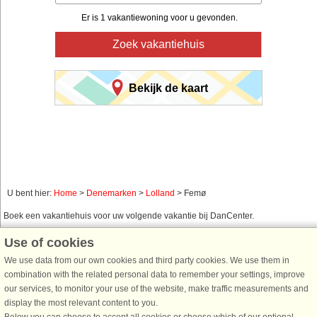
Er is 1 vakantiewoning voor u gevonden.
Zoek vakantiehuis
Bekijk de kaart
U bent hier:
Home
>
Denemarken
>
Lolland
> Femø
Boek een vakantiehuis voor uw volgende vakantie bij DanCenter.
Gebruik ons eenvoudig zoeksysteem hieronder om een vakantiehuis te vinden
Use of cookies
in de omgeving waar u naar op zoek bent. U kunt uw zoekopdracht filteren en
We use data from our own cookies and third party cookies. We use them in
kiezen voor bijvoorbeeld zeezicht, zwembad, vaatwasser en internet.
combination with the related personal data to remember your settings, improve
our services, to monitor your use of the website, make traffic measurements and
display the most relevant content to you.