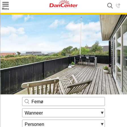
×
Menu
Zoeken
Inspiratie
Informatie over
Service
Kontakt
Femø
Wanneer
Personen