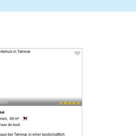
15824
esø
onen, 89 m²
naar de kust.
aus bei Tørresø, in einer landschaftlich