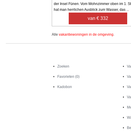
der Insel Fünen. Vom Wohnzimmer oben im 1. S
hat man herrlichen Ausblick zum Wasser, das ...
van € 332
Alle
vakantiewoningen in de omgeving
.
Zoeken
Zoeken
Va
Favorieten (0)
Va
Kadobon
Va
Va
Me
Wa
Be