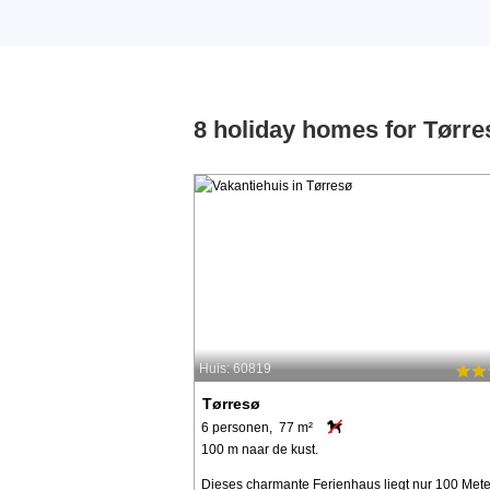
8 holiday homes for Tørre
Huis: 60819
Tørresø
6 personen, 77 m²
100 m naar de kust.
Dieses charmante Ferienhaus liegt nur 100 Met