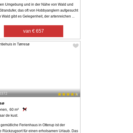
llen Umgebung und in der Nähe von Wald und
Strandufer, das oft von Hobbyanglern aufgesucht
m Wald gibt es Gelegenheit, der artenreichen ...
van € 657
60372
esø
onen, 60 m²
aar de kust.
gemütliche Ferienhaus in Otterup ist der
te Rückzugsort für einen erholsamen Urlaub. Das