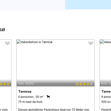
sø
Huis: 60202
Huis: 
Tørresø
Tørr
4 personen, 50 m²
9 pers
75 m naar de kust.
500 m 
er vom
Dieses gemütliche Ferienhaus liegt nur 75 Meter von
Ferienh