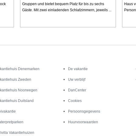
tock
Gruppen und bietet bequem Platz für bis zu sechs
Haus ve
Gäste. Mit zwei einladenden Schlafzimmern, jeweils ...
Person
Inspiratie
Informatie over
kantiehuis Denemarken
De vakantie
kantiehuis Zweden
Uw verblijf
kantiehuis Noorwegen
DanCenter
kantiehuis Duitsland
Cookies
ivakantie
Persoonsgegevens
terpretparken
Huurvoorwaarden
lvilla Vakantiehuizen