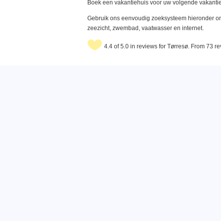
Boek een vakantiehuis voor uw volgende vakantie
Gebruik ons eenvoudig zoeksysteem hieronder om 
zeezicht, zwembad, vaatwasser en internet.
4.4 of 5.0 in reviews for Tørresø. From 73 r