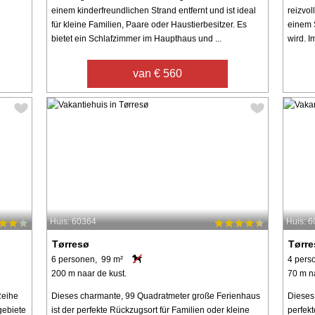
einem kinderfreundlichen Strand entfernt und ist ideal
reizvo
für kleine Familien, Paare oder Haustierbesitzer. Es
einem 
bietet ein Schlafzimmer im Haupthaus und ...
wird. I
van € 560
Huis: 60364
Huis: 
Tørresø
Tørr
6 personen, 99 m²
4 pers
200 m naar de kust.
70 m n
Reihe
Dieses charmante, 99 Quadratmeter große Ferienhaus
Dieses 
gebiete
ist der perfekte Rückzugsort für Familien oder kleine
perfek