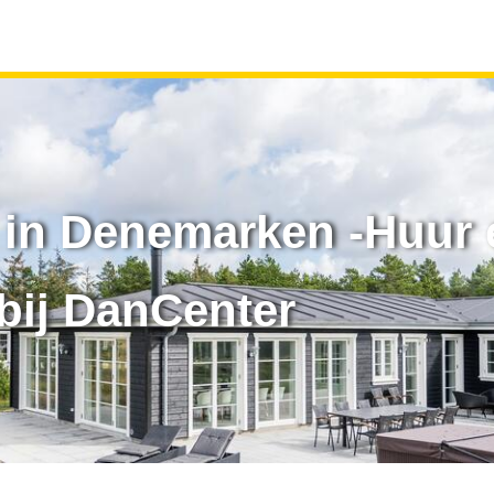
in Denemarken -Huur 
bij DanCenter