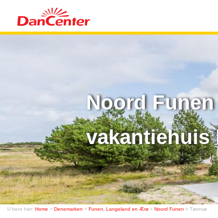
Noord Funen 
vakantiehuis 
U bent hier:
Home
>
Denemarken
>
Funen, Langeland en Ærø
>
Noord Funen
> Tørresø