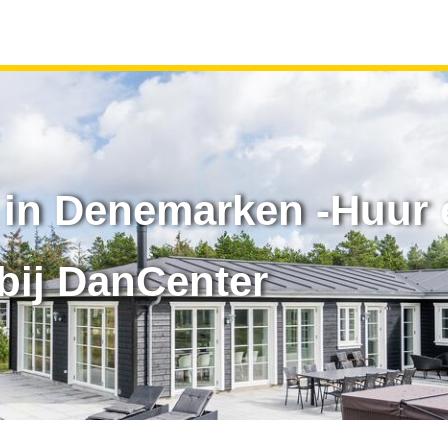
in Denemarken -Huur 
bij DanCenter