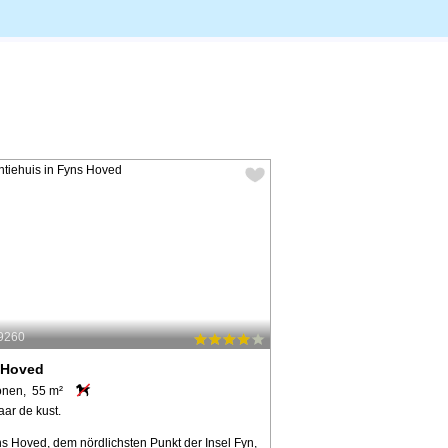
39260
 Hoved
onen, 55 m²
aar de kust.
ns Hoved, dem nördlichsten Punkt der Insel Fyn,