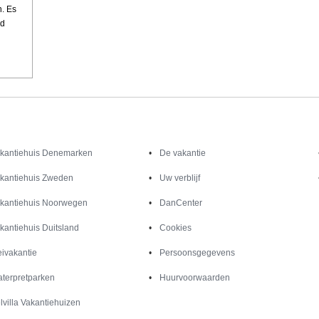
. Es
nd
Inspiratie
Informatie over
kantiehuis Denemarken
De vakantie
kantiehuis Zweden
Uw verblijf
kantiehuis Noorwegen
DanCenter
kantiehuis Duitsland
Cookies
ivakantie
Persoonsgegevens
terpretparken
Huurvoorwaarden
lvilla Vakantiehuizen