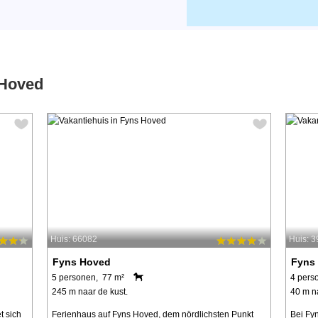
 Hoved
Huis: 66082
Huis: 
Fyns Hoved
Fyns
5 personen, 77 m²
4 pers
245 m naar de kust.
40 m n
t sich
Ferienhaus auf Fyns Hoved, dem nördlichsten Punkt
Bei Fy