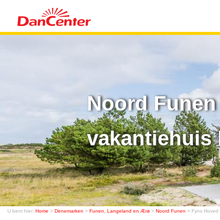
Noord Funen 
vakantiehuis 
U bent hier:
Home
>
Denemarken
>
Funen, Langeland en Ærø
>
Noord Funen
> Fyns Hoved