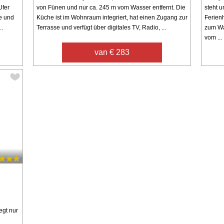
Ufer
von Fünen und nur ca. 245 m vom Wasser entfernt. Die
steht 
e und
Küche ist im Wohnraum integriert, hat einen Zugang zur
Ferien
..
Terrasse und verfügt über digitales TV, Radio, ...
zum Wa
vom ...
van € 283
egt nur